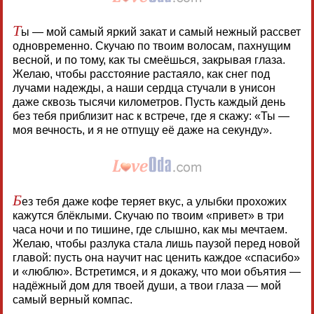
Т
ы — мой самый яркий закат и самый нежный рассвет
одновременно. Скучаю по твоим волосам, пахнущим
весной, и по тому, как ты смеёшься, закрывая глаза.
Желаю, чтобы расстояние растаяло, как снег под
лучами надежды, а наши сердца стучали в унисон
даже сквозь тысячи километров. Пусть каждый день
без тебя приблизит нас к встрече, где я скажу: «Ты —
моя вечность, и я не отпущу её даже на секунду».
Б
ез тебя даже кофе теряет вкус, а улыбки прохожих
кажутся блёклыми. Скучаю по твоим «привет» в три
часа ночи и по тишине, где слышно, как мы мечтаем.
Желаю, чтобы разлука стала лишь паузой перед новой
главой: пусть она научит нас ценить каждое «спасибо»
и «люблю». Встретимся, и я докажу, что мои объятия —
надёжный дом для твоей души, а твои глаза — мой
самый верный компас.