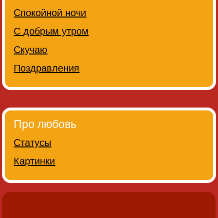
Спокойной ночи
С добрым утром
Скучаю
Поздравления
Про любовь
Статусы
Картинки