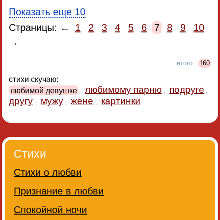
Показать еще 10
Страницы: ←
1
2
3
4
5
6
7
8
9
10
→
итого :
160
стихи скучаю:
любимому парню
подруге
любимой девушке
,
,
,
другу
мужу
жене
картинки
,
,
,
Стихи
Стихи о любви
Признание в любви
Спокойной ночи