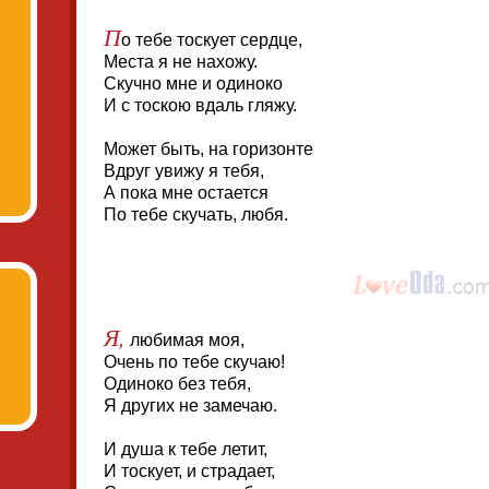
П
о тебе тоскует сердце,
Места я не нахожу.
Скучно мне и одиноко
И с тоскою вдаль гляжу.
Может быть, на горизонте
Вдруг увижу я тебя,
А пока мне остается
По тебе скучать, любя.
Я,
любимая моя,
Очень по тебе скучаю!
Одиноко без тебя,
Я других не замечаю.
И душа к тебе летит,
И тоскует, и страдает,