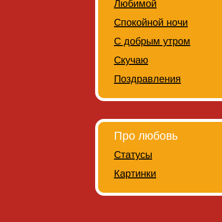
Любимой
Спокойной ночи
С добрым утром
Скучаю
Поздравления
Про любовь
Статусы
Картинки