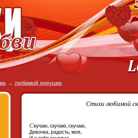
аю
→
любимой девушке
Стихи любимой с
С
кучаю, скучаю, скучаю,
Девочка, радость, моя,