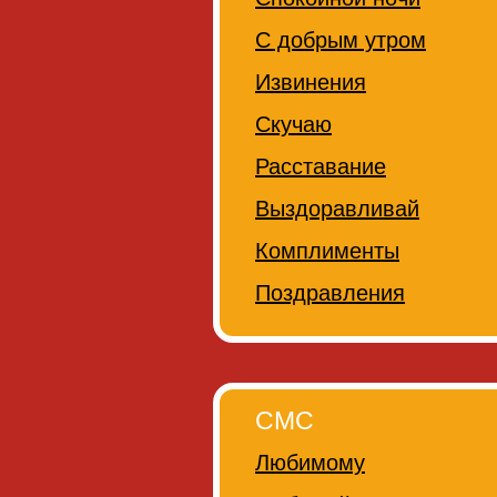
С добрым утром
Извинения
Скучаю
Расставание
Выздоравливай
Комплименты
Поздравления
СМС
Любимому