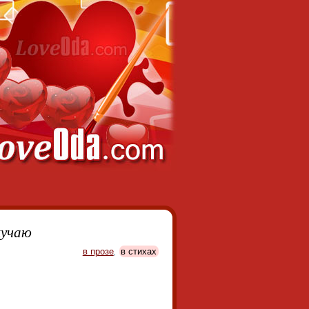
кучаю
в прозе
,
в стихах