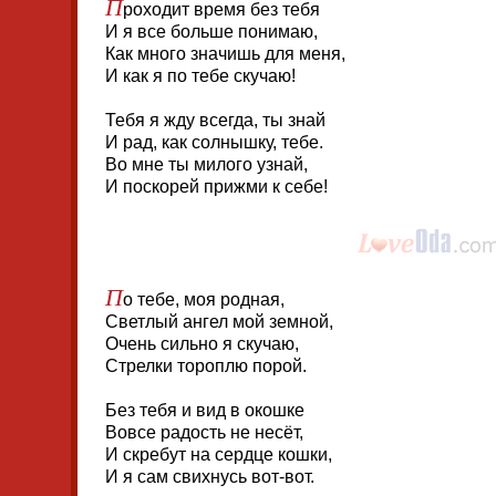
П
роходит время без тебя
И я все больше понимаю,
Как много значишь для меня,
И как я по тебе скучаю!
Тебя я жду всегда, ты знай
И рад, как солнышку, тебе.
Во мне ты милого узнай,
И поскорей прижми к себе!
П
о тебе, моя родная,
Светлый ангел мой земной,
Очень сильно я скучаю,
Стрелки тороплю порой.
Без тебя и вид в окошке
Вовсе радость не несёт,
И скребут на сердце кошки,
И я сам свихнусь вот-вот.