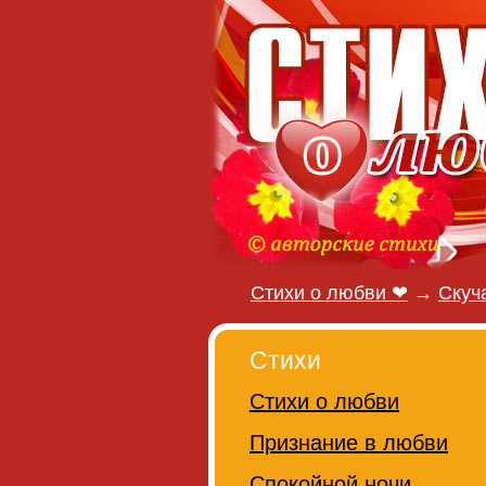
Стихи о любви ❤
→
Скуч
Стихи
Стихи о любви
Признание в любви
Спокойной ночи