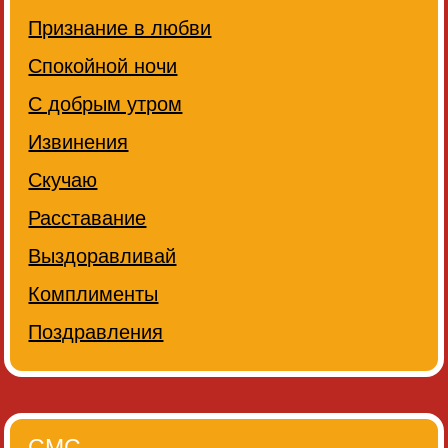
Признание в любви
Спокойной ночи
С добрым утром
Извинения
Скучаю
Расставание
Выздоравливай
Комплименты
Поздравления
СМС