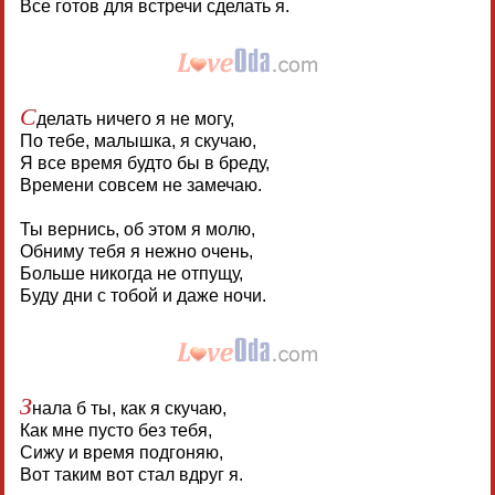
Все готов для встречи сделать я.
С
делать ничего я не могу,
По тебе, малышка, я скучаю,
Я все время будто бы в бреду,
Времени совсем не замечаю.
Ты вернись, об этом я молю,
Обниму тебя я нежно очень,
Больше никогда не отпущу,
Буду дни с тобой и даже ночи.
З
нала б ты, как я скучаю,
Как мне пусто без тебя,
Сижу и время подгоняю,
Вот таким вот стал вдруг я.