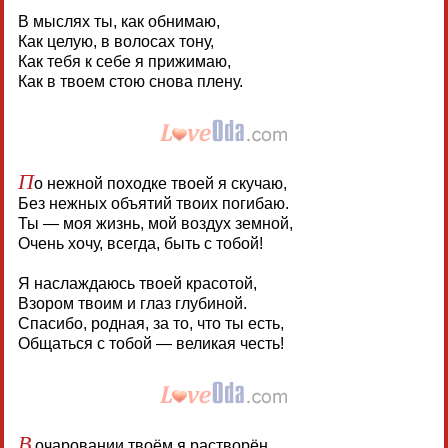
В мыслях ты, как обнимаю,
Как целую, в волосах тону,
Как тебя к себе я прижимаю,
Как в твоем стою снова плену.
П
о нежной походке твоей я скучаю,
Без нежных объятий твоих погибаю.
Ты — моя жизнь, мой воздух земной,
Очень хочу, всегда, быть с тобой!
Я наслаждаюсь твоей красотой,
Взором твоим и глаз глубиной.
Спасибо, родная, за то, что ты есть,
Общаться с тобой — великая честь!
В
очаровании твоём я растворён