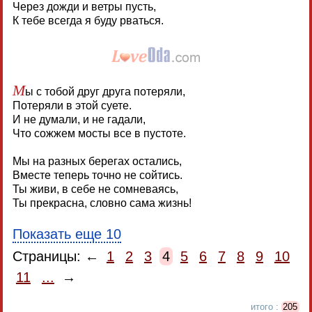
Через дожди и ветры пусть,
К тебе всегда я буду рваться.
М
ы с тобой друг друга потеряли,
Потеряли в этой суете.
И не думали, и не гадали,
Что сожжем мосты все в пустоте.
Мы на разных берегах остались,
Вместе теперь точно не сойтись.
Ты живи, в себе не сомневаясь,
Ты прекрасна, словно сама жизнь!
Показать еще 10
Страницы: ←
1
2
3
4
5
6
7
8
9
10
11
...
→
итого :
205