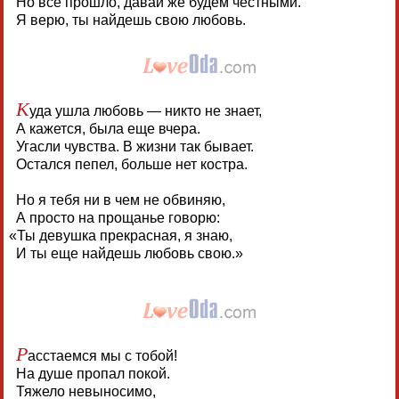
Но все прошло, давай же будем честными.
Я верю, ты найдешь свою любовь.
К
уда ушла любовь — никто не знает,
А кажется, была еще вчера.
Угасли чувства. В жизни так бывает.
Остался пепел, больше нет костра.
Но я тебя ни в чем не обвиняю,
А просто на прощанье говорю:
«
Ты девушка прекрасная, я знаю,
И ты еще найдешь любовь свою.»
Р
асстаемся мы с тобой!
На душе пропал покой.
Тяжело невыносимо,