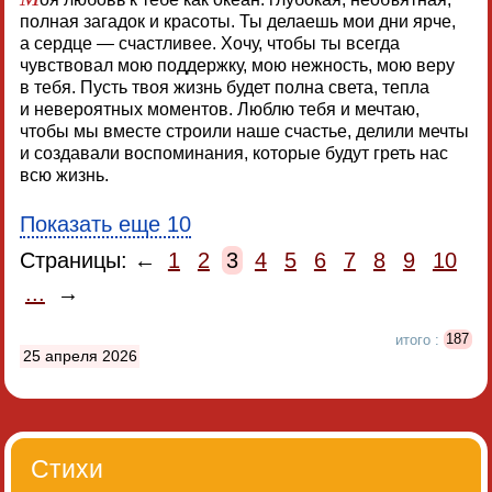
полная загадок и красоты. Ты делаешь мои дни ярче,
а сердце — счастливее. Хочу, чтобы ты всегда
чувствовал мою поддержку, мою нежность, мою веру
в тебя. Пусть твоя жизнь будет полна света, тепла
и невероятных моментов. Люблю тебя и мечтаю,
чтобы мы вместе строили наше счастье, делили мечты
и создавали воспоминания, которые будут греть нас
всю жизнь.
Показать еще 10
Страницы: ←
1
2
3
4
5
6
7
8
9
10
...
→
итого :
187
25 апреля 2026
Стихи