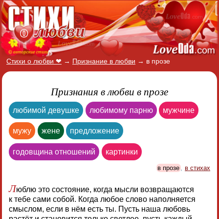
Стихи о любви ❤
→
Признание в любви
→
в прозе
Признания в любви в прозе
любимой девушке
любимому парню
мужчине
мужу
жене
предложение
годовщина отношений
картинки
в прозе
,
в стихах
Л
юблю это состояние, когда мысли возвращаются
к тебе сами собой. Когда любое слово наполняется
смыслом, если в нём есть ты. Пусть наша любовь
растёт и становится только светлее, пусть каждый