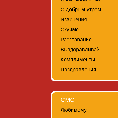
С добрым утром
Извинения
Скучаю
Расставание
Выздоравливай
Комплименты
Поздравления
СМС
Любимому