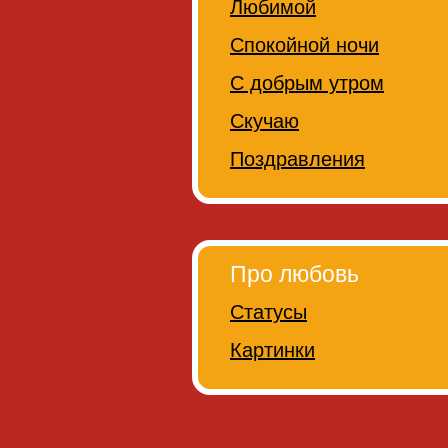
Любимой
Спокойной ночи
С добрым утром
Скучаю
Поздравления
Про любовь
Статусы
Картинки