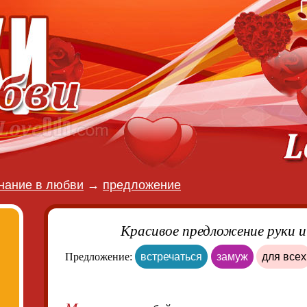
нание в любви
→
предложение
Красивое предложение руки и
Предложение:
встречаться
замуж
для всех
М