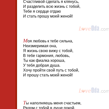
Счастливой сделать я клянусь,
И разделить всю жизнь с тобой,
Тебе я сердце отдаю
И стать прошу моей женой!
М
оя любовь к тебе сильна,
Неизмеримая она,
Я жизнь свою вижу с тобой,
В тебе гармония, любовь,
Ты как фиалка хороша,
У тебя добрая душа.
Хочу пройти свой путь с тобой,
И прошу стать моей женой!
Т
ы наполняешь меня счастьем,
Рядом с тобой в душе покой.