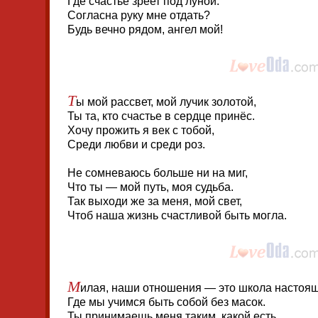
Где счастье зреет под луной.
Согласна руку мне отдать?
Будь вечно рядом, ангел мой!
Т
ы мой рассвет, мой лучик золотой,
Ты та, кто счастье в сердце принёс.
Хочу прожить я век с тобой,
Среди любви и среди роз.
Не сомневаюсь больше ни на миг,
Что ты — мой путь, моя судьба.
Так выходи же за меня, мой свет,
Чтоб наша жизнь счастливой быть могла.
М
илая, наши отношения — это школа настоящ
Где мы учимся быть собой без масок.
Ты принимаешь меня таким, какой есть,