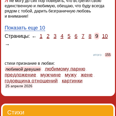
не могу до сих пор поверить, что встретил свою
единственную и любимую, обещаю, что буду всегда
рядом с тобой, дарить безграничную любовь
и внимание!
Показать еще 10
Страницы: ←
1
2
3
4
5
6
7
8
9
10
→
итого :
155
стихи признание в любви:
любимому парню
любимой девушке
,
,
предложение
мужчине
мужу
жене
,
,
,
,
годовщина отношений
картинки
,
25 апреля 2026
Стихи