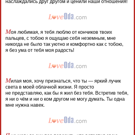
наслаждались друг другом и ценили наши отношения!
М
оя любимая, я тебя люблю от кончиков твоих
пальцев, с тобою я ощущаю себя неземным, мне
никогда не было так уютно и комфортно как с тобою,
я без ума от тебя моя радость!
М
илая моя, хочу признаться, что ты — яркий лучик
света в моей облачной жизни. Я просто
не представляю, как бы я жил без тебя. Встретив тебя,
я ни о чём и ни о ком другом не могу думать. Ты одна
мне нужна навек.
Я