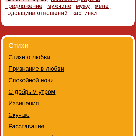
предложение
мужчине
мужу
жене
,
,
,
,
годовщина отношений
картинки
,
Стихи
Стихи о любви
Признание в любви
Спокойной ночи
С добрым утром
Извинения
Скучаю
Расставание