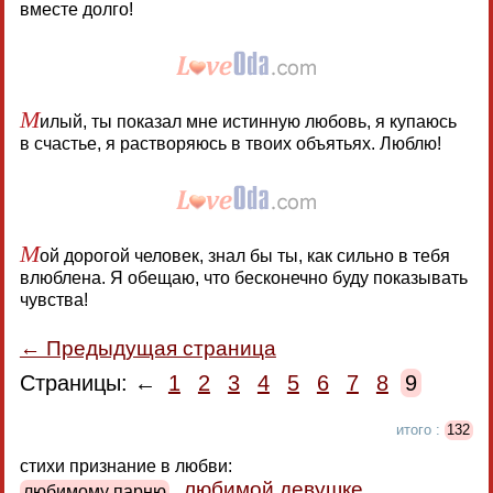
вместе долго!
М
илый, ты показал мне истинную любовь, я купаюсь
в счастье, я растворяюсь в твоих объятьях. Люблю!
М
ой дорогой человек, знал бы ты, как сильно в тебя
влюблена. Я обещаю, что бесконечно буду показывать
чувства!
← Предыдущая страница
Страницы: ←
1
2
3
4
5
6
7
8
9
итого :
132
стихи признание в любви:
любимой девушке
любимому парню
,
,