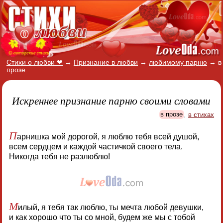
Стихи о любви ❤
→
Признание в любви
→
любимому парню
→
в
прозе
Искреннее признание парню своими словами
в прозе
,
в стихах
П
арнишка мой дорогой, я люблю тебя всей душой,
всем сердцем и каждой частичкой своего тела.
Никогда тебя не разлюблю!
М
илый, я тебя так люблю, ты мечта любой девушки,
и как хорошо что ты со мной, будем же мы с тобой