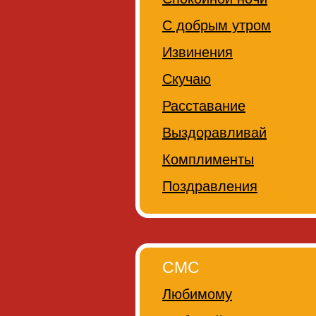
С добрым утром
Извинения
Скучаю
Расставание
Выздоравливай
Комплименты
Поздравления
СМС
Любимому