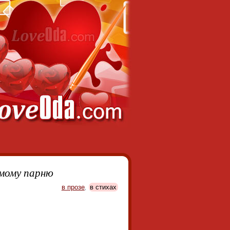
имому парню
в прозе
,
в стихах