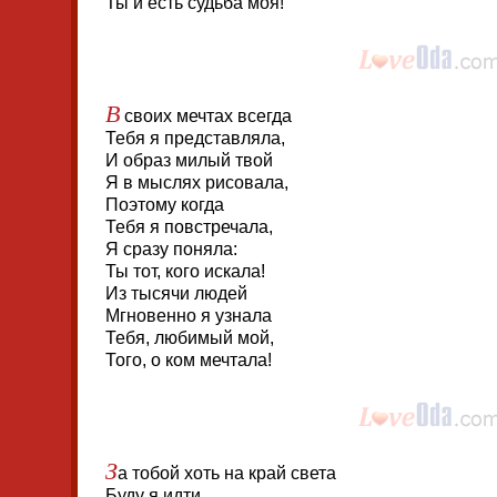
Ты и есть судьба моя!
В
своих мечтах всегда
Тебя я представляла,
И образ милый твой
Я в мыслях рисовала,
Поэтому когда
Тебя я повстречала,
Я сразу поняла:
Ты тот, кого искала!
Из тысячи людей
Мгновенно я узнала
Тебя, любимый мой,
Того, о ком мечтала!
З
а тобой хоть на край света
Буду я идти,