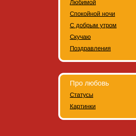
Любимой
Спокойной ночи
С добрым утром
Скучаю
Поздравления
Про любовь
Статусы
Картинки