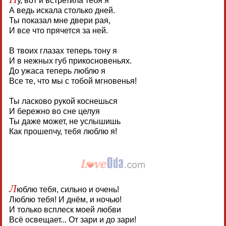
у, вот и встретила тебя я
А ведь искала столько дней.
Ты показал мне двери рая,
И все что прячется за ней.
В твоих глазах теперь тону я
И в нежных губ прикосновеньях.
До ужаса теперь люблю я
Все те, что мы с тобой мгновенья!
Ты ласково рукой коснешься
И бережно во сне целуя
Ты даже может, не услышишь
Как прошепчу, тебя люблю я!
Л
юблю тебя, сильно и очень!
Люблю тебя! И днём, и ночью!
И только всплеск моей любви
Всё освещает... От зари и до зари!