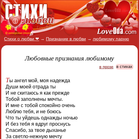
Стихи о любви ❤
→
Признание в любви
→
любимому парню
Любовные признания любимому
в прозе
,
в стихах
Т
ы ангел мой, моя надежда
Души моей отрада ты
И не скитаюсь я как прежде
Тобой заполнены мечты.
И мне с тобой спокойно очень
Люблю тебя, и не боюсь
Что ты уйдешь однажды ночью
И без тебя я вдруг проснусь
Спасибо, за твое дыханье
За светло-нежную мечту