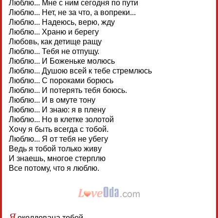
Люблю... Мне с ним сегодня по пути
Люблю... Нет, не за что, а вопреки...
Люблю... Надеюсь, верю, жду
Люблю... Храню и берегу
Любовь, как детище ращу
Люблю... Тебя не отпущу.
Люблю... И Боженьке молюсь
Люблю... Душою всей к тебе стремлюсь
Люблю... С пороками борюсь
Люблю... И потерять тебя боюсь.
Люблю... И в омуте тону
Люблю... И знаю: я в плену
Люблю... Но в клетке золотой
Хочу я быть всегда с тобой.
Люблю... Я от тебя не убегу
Ведь я тобой только живу
И знаешь, многое стерплю
Все потому, что я люблю.
Я
околдована тобой,