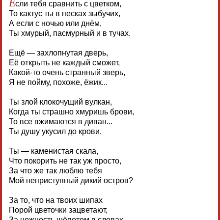
Е
сли тебя сравнить с цветком,
То кактус ты в песках зыбучих,
А если с ночью или днём,
Ты хмурый, пасмурный и в тучах.
Ещё — захлопнутая дверь,
Её открыть не каждый сможет,
Какой-то очень странный зверь,
Я не пойму, похоже, ёжик...
Ты злой клокочущий вулкан,
Когда ты страшно хмуришь брови,
То все вжимаются в диван...
Ты душу укусил до крови.
Ты — каменистая скала,
Что покорить не так уж просто,
За что же так люблю тебя
Мой неприступный дикий остров?
За то, что на твоих шипах
Порой цветочки зацветают,
За нежность шёпотом в словах —