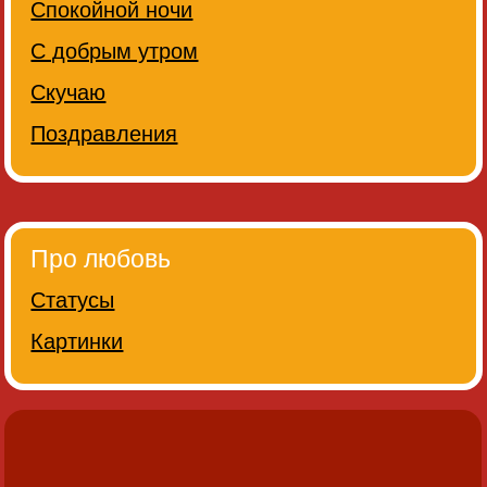
Спокойной ночи
С добрым утром
Скучаю
Поздравления
Про любовь
Статусы
Картинки