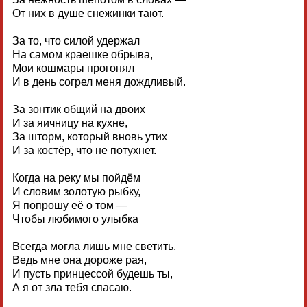
От них в душе снежинки тают.
За то, что силой удержал
На самом краешке обрыва,
Мои кошмары прогонял
И в день согрел меня дождливый.
За зонтик общий на двоих
И за яичницу на кухне,
За шторм, который вновь утих
И за костёр, что не потухнет.
Когда на реку мы пойдём
И словим золотую рыбку,
Я попрошу её о том —
Чтобы любимого улыбка
Всегда могла лишь мне светить,
Ведь мне она дороже рая,
И пусть принцессой будешь ты,
А я от зла тебя спасаю.