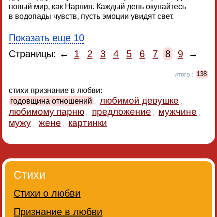
новый мир, как Нарния. Каждый день окунайтесь
в водопады чувств, пусть эмоции увидят свет.
Показать еще 10
Страницы: ←
1
2
3
4
5
6
7
8
9
→
итого :
138
стихи признание в любви:
любимой девушке
годовщина отношений
,
,
любимому парню
предложение
мужчине
,
,
,
мужу
жене
картинки
,
,
Стихи
Стихи о любви
Признание в любви