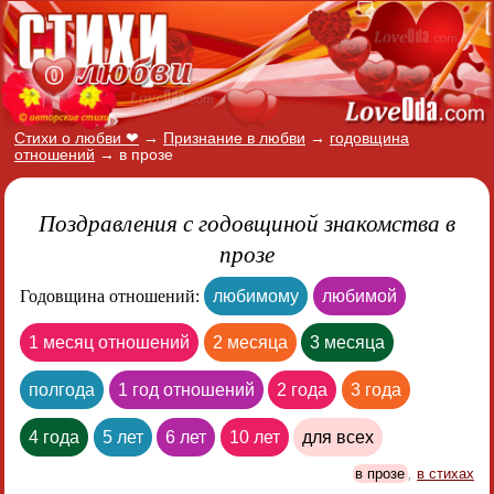
Стихи о любви ❤
→
Признание в любви
→
годовщина
отношений
→
в прозе
Поздравления с годовщиной знакомства в
прозе
Годовщина отношений:
любимому
любимой
1 месяц отношений
2 месяца
3 месяца
полгода
1 год отношений
2 года
3 года
4 года
5 лет
6 лет
10 лет
для всех
в прозе
,
в стихах