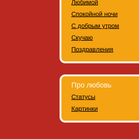
Любимой
Спокойной ночи
С добрым утром
Скучаю
Поздравления
Про любовь
Статусы
Картинки