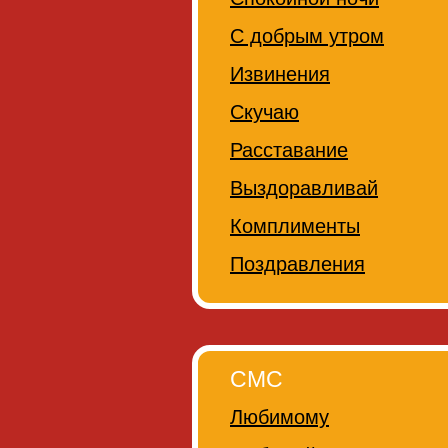
С добрым утром
Извинения
Скучаю
Расставание
Выздоравливай
Комплименты
Поздравления
СМС
Любимому