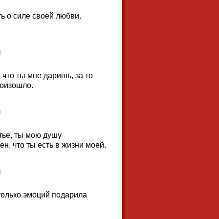
ь о силе своей любви.
 что ты мне даришь, за то
роизошло.
тье, ты мою душу
н, что ты есть в жизни моей.
только эмоций подарила