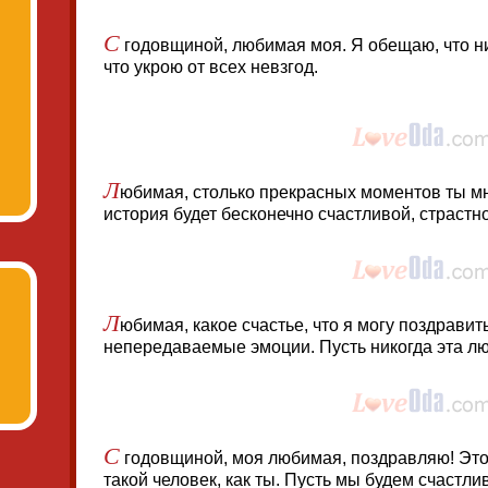
С
годовщиной, любимая моя. Я обещаю, что ни
что укрою от всех невзгод.
Л
юбимая, столько прекрасных моментов ты м
история будет бесконечно счастливой, страстн
Л
юбимая, какое счастье, что я могу поздравит
непередаваемые эмоции. Пусть никогда эта люб
С
годовщиной, моя любимая, поздравляю! Это 
такой человек, как ты. Пусть мы будем счастли