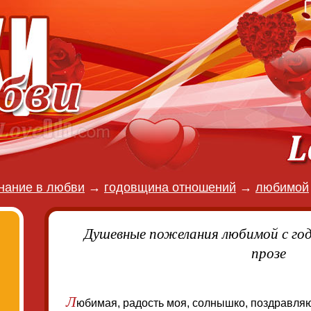
нание в любви
→
годовщина отношений
→
любимой
Душевные пожелания любимой с го
прозе
Л
юбимая, радость моя, солнышко, поздравля