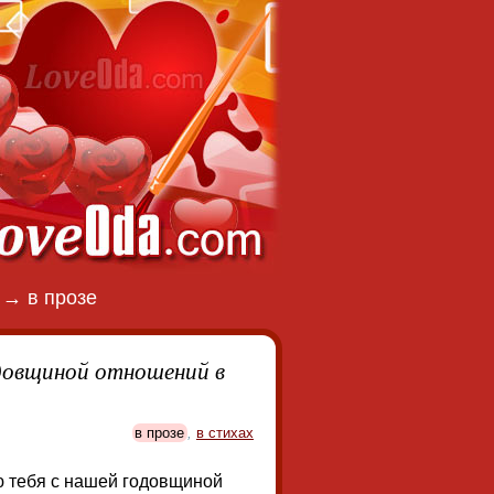
→
в прозе
довщиной отношений в
в прозе
,
в стихах
ю тебя с нашей годовщиной