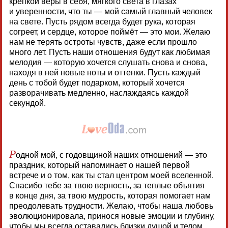
крепкой веры в себя, мягкого света в глазах
и уверенности, что ты — мой самый главный человек
на свете. Пусть рядом всегда будет рука, которая
согреет, и сердце, которое поймёт — это мои. Желаю
нам не терять остроты чувств, даже если прошло
много лет. Пусть наши отношения будут как любимая
мелодия — которую хочется слушать снова и снова,
находя в ней новые ноты и оттенки. Пусть каждый
день с тобой будет подарком, который хочется
разворачивать медленно, наслаждаясь каждой
секундой.
Р
одной мой, с годовщиной наших отношений — это
праздник, который напоминает о нашей первой
встрече и о том, как ты стал центром моей вселенной.
Спасибо тебе за твою верность, за теплые объятия
в конце дня, за твою мудрость, которая помогает нам
преодолевать трудности. Желаю, чтобы наша любовь
эволюционировала, принося новые эмоции и глубину,
чтобы мы всегда оставались близки душой и телом.