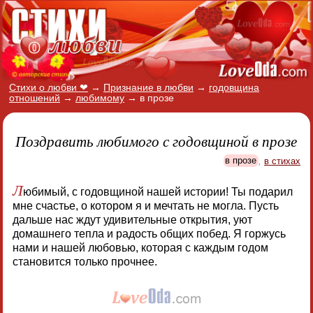
Стихи о любви ❤
→
Признание в любви
→
годовщина
отношений
→
любимому
→
в прозе
Поздравить любимого с годовщиной в прозе
в прозе
,
в стихах
Л
юбимый, с годовщиной нашей истории! Ты подарил
мне счастье, о котором я и мечтать не могла. Пусть
дальше нас ждут удивительные открытия, уют
домашнего тепла и радость общих побед. Я горжусь
нами и нашей любовью, которая с каждым годом
становится только прочнее.