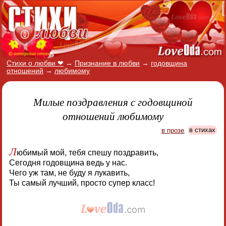
Стихи о любви ❤
→
Признание в любви
→
годовщина
отношений
→
любимому
Милые поздравления с годовщиной
отношений любимому
в прозе
,
в стихах
Л
юбимый мой, тебя спешу поздравить,
Сегодня годовщина ведь у нас.
Чего уж там, не буду я лукавить,
Ты самый лучший, просто супер класс!