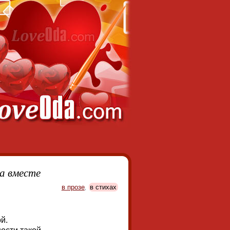
да вместе
в прозе
,
в стихах
й.