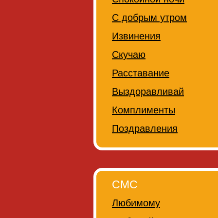
С добрым утром
Извинения
Скучаю
Расставание
Выздоравливай
Комплименты
Поздравления
СМС
Любимому