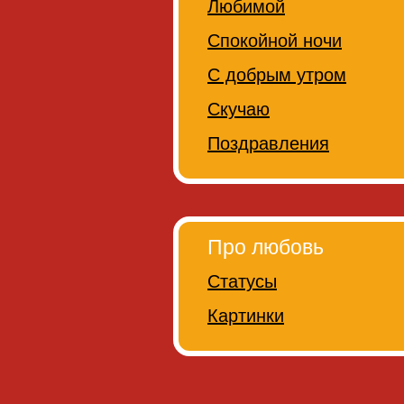
Любимой
Спокойной ночи
С добрым утром
Скучаю
Поздравления
Про любовь
Статусы
Картинки