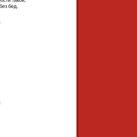
ости такой,
без бед.