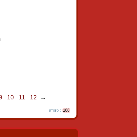
9
10
11
12
→
итого :
188