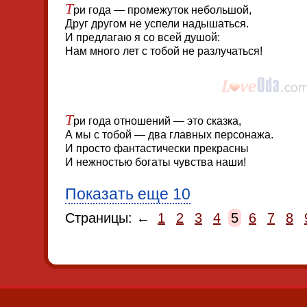
Т
ри года — промежуток небольшой,
Друг другом не успели надышаться.
И предлагаю я со всей душой:
Нам много лет с тобой не разлучаться!
Т
ри года отношений — это сказка,
А мы с тобой — два главных персонажа.
И просто фантастически прекрасны
И нежностью богаты чувства наши!
Показать еще 10
Страницы: ←
1
2
3
4
5
6
7
8