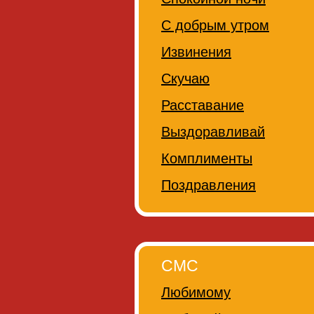
С добрым утром
Извинения
Скучаю
Расставание
Выздоравливай
Комплименты
Поздравления
СМС
Любимому