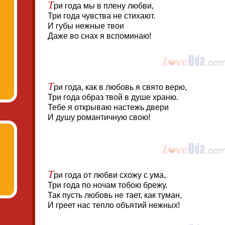
Т
ри года мы в плену любви,
Три года чувства не стихают.
И губы нежные твои
Даже во снах я вспоминаю!
Т
ри года, как в любовь я свято верю,
Три года образ твой в душе храню.
Тебе я открываю настежь двери
И душу романтичную свою!
Т
ри года от любви схожу с ума,
Три года по ночам тобою брежу.
Так пусть любовь не тает, как туман,
И греет нас тепло объятий нежных!