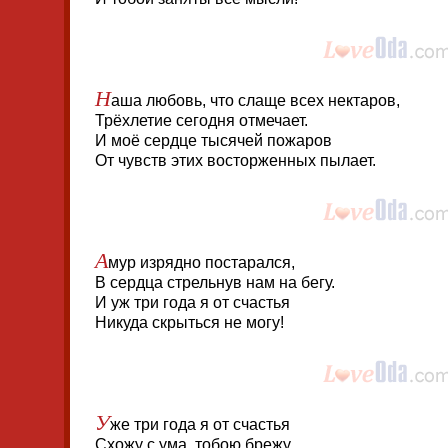
Н
аша любовь, что слаще всех нектаров,
Трёхлетие сегодня отмечает.
И моё сердце тысячей пожаров
От чувств этих восторженных пылает.
А
мур изрядно постарался,
В сердца стрельнув нам на бегу.
И уж три года я от счастья
Никуда скрыться не могу!
У
же три года я от счастья
Схожу с ума, тобою брежу.