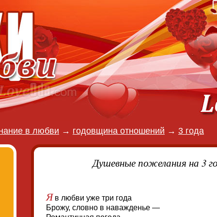
нание в любви
→
годовщина отношений
→
3 года
Душевные пожелания на 3 г
Я
в любви уже три года
Брожу, словно в наважденье —