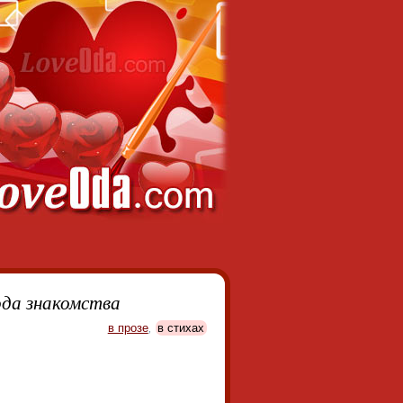
ода знакомства
в прозе
,
в стихах