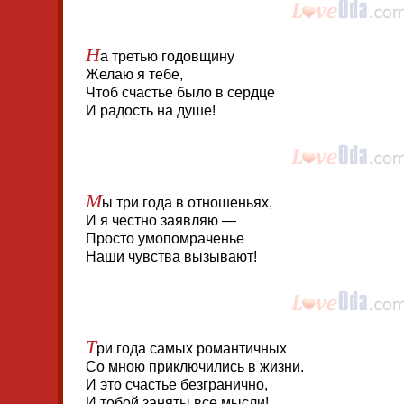
Н
а третью годовщину
Желаю я тебе,
Чтоб счастье было в сердце
И радость на душе!
М
ы три года в отношеньях,
И я честно заявляю —
Просто умопомраченье
Наши чувства вызывают!
Т
ри года самых романтичных
Со мною приключились в жизни.
И это счастье безгранично,
И тобой заняты все мысли!