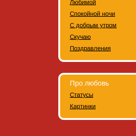
Любимой
Спокойной ночи
С добрым утром
Скучаю
Поздравления
Про любовь
Статусы
Картинки