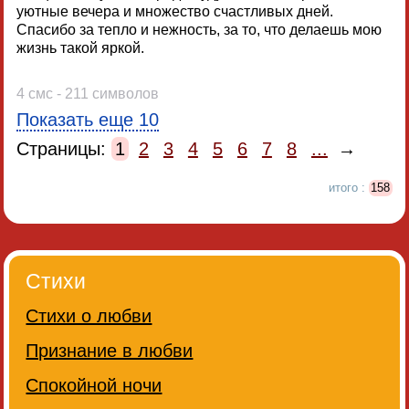
уютные вечера и множество счастливых дней.
Спасибо за тепло и нежность, за то, что делаешь мою
жизнь такой яркой.
4 смс - 211 символов
Показать еще 10
Страницы:
1
2
3
4
5
6
7
8
...
→
итого :
158
Стихи
Стихи о любви
Признание в любви
Спокойной ночи