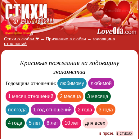
Стихи о любви ❤
→
Признание в любви
→
годовщина
отношений
Красивые пожелания на годовщину
знакомства
Годовщина отношений:
любимому
любимой
1 месяц отношений
2 месяца
3 месяца
полгода
1 год отношений
2 года
3 года
4 года
5 лет
6 лет
10 лет
для всех
в прозе
,
в стихах