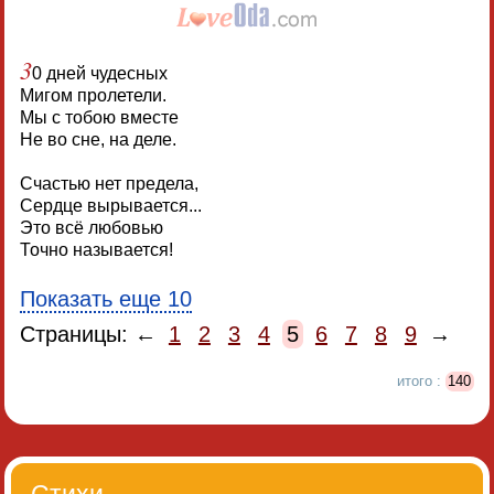
3
0 дней чудесных
Мигом пролетели.
Мы с тобою вместе
Не во сне, на деле.
Счастью нет предела,
Сердце вырывается...
Это всё любовью
Точно называется!
Показать еще 10
Страницы: ←
1
2
3
4
5
6
7
8
9
→
итого :
140