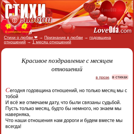
Стихи о любви ❤
→
Признание в любви
→
годовщина
отношений
→
1 месяц отношений
Красивое поздравление с месяцем
отношений
в прозе
,
в стихах
С
егодня годовщина отношений, но только месяц мы с
тобой
И всё же отмечаем дату, что были связаны судьбой.
Пусть только месяц, будто бы немного, но знаем мы
наверняка,
Что наши отношения нам дороги и будем вместе мы
всегда!