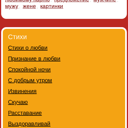
,
,
,
мужу
жене
картинки
,
,
Стихи
Стихи о любви
Признание в любви
Спокойной ночи
С добрым утром
Извинения
Скучаю
Расставание
Выздоравливай