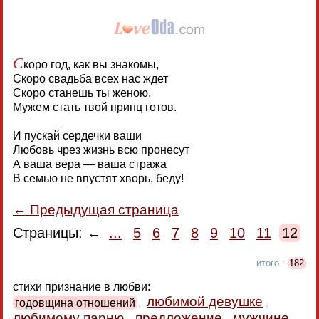
С
коро год, как вы знакомы,
Скоро свадьба всех нас ждет
Скоро станешь ты женою,
Мужем стать твой принц готов.
И пускай сердечки ваши
Любовь чрез жизнь всю пронесут
А ваша вера — ваша стража
В семью не впустят хворь, беду!
← Предыдущая страница
Страницы: ←
...
5
6
7
8
9
10
11
12
итого :
182
стихи признание в любви:
любимой девушке
годовщина отношений
,
,
любимому парню
предложение
мужчине