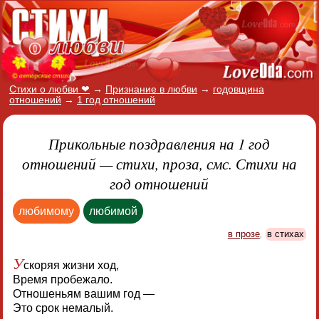
Стихи о любви ❤
→
Признание в любви
→
годовщина
отношений
→
1 год отношений
Прикольные поздравления на 1 год
отношений — стихи, проза, смс. Стихи на
год отношений
любимому
любимой
в прозе
,
в стихах
У
скоряя жизни ход,
Время пробежало.
Отношеньям вашим год —
Это срок немалый.