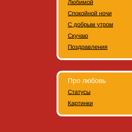
Любимой
Спокойной ночи
С добрым утром
Скучаю
Поздравления
Про любовь
Статусы
Картинки