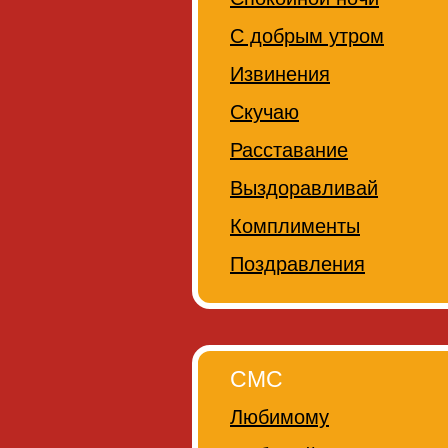
С добрым утром
Извинения
Скучаю
Расставание
Выздоравливай
Комплименты
Поздравления
СМС
Любимому