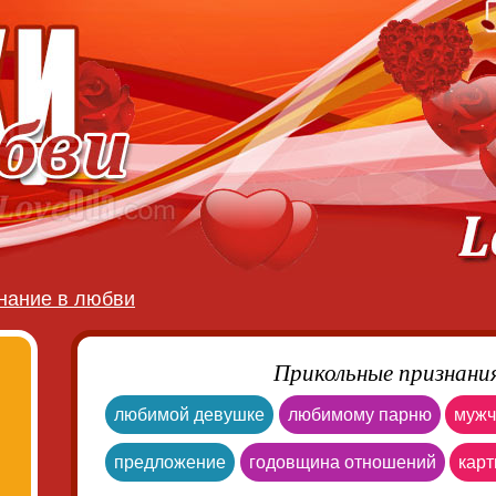
нание в любви
Прикольные признания
любимой девушке
любимому парню
мужч
предложение
годовщина отношений
карт