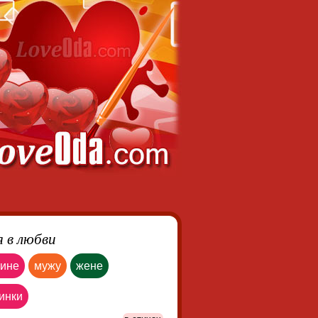
 в любви
ине
мужу
жене
инки