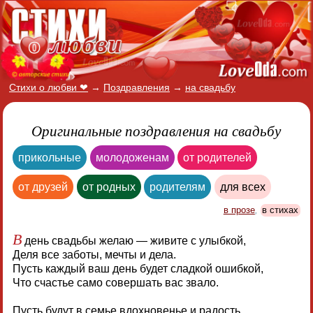
Стихи о любви ❤
→
Поздравления
→
на свадьбу
Оригинальные поздравления на свадьбу
прикольные
молодоженам
от родителей
от друзей
от родных
родителям
для всех
в прозе
,
в стихах
В
день свадьбы желаю — живите с улыбкой,
Деля все заботы, мечты и дела.
Пусть каждый ваш день будет сладкой ошибкой,
Что счастье само совершать вас звало.
Пусть будут в семье вдохновенье и радость,