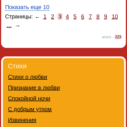
Показать еще 10
Страницы: ←
1
2
3
4
5
6
7
8
9
10
...
→
итого :
223
Стихи
Стихи о любви
Признание в любви
Спокойной ночи
С добрым утром
Извинения