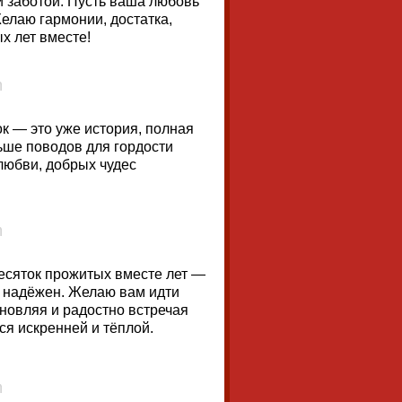
и заботой. Пусть ваша любовь
 Желаю гармонии, достатка,
х лет вместе!
ок — это уже история, полная
ьше поводов для гордости
любви, добрых чудес
есяток прожитых вместе лет —
 и надёжен. Желаю вам идти
хновляя и радостно встречая
ся искренней и тёплой.