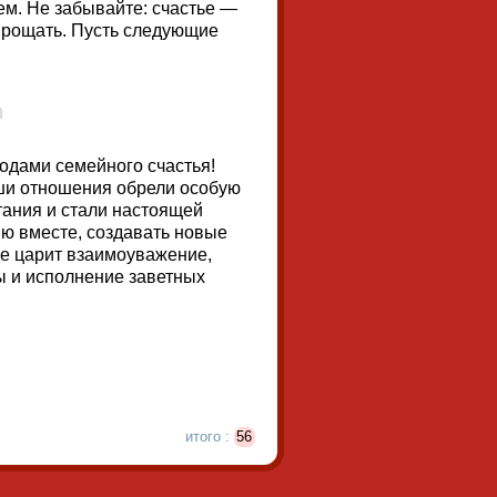
м. Не забывайте: счастье —
прощать. Пусть следующие
одами семейного счастья!
аши отношения обрели особую
тания и стали настоящей
ю вместе, создавать новые
ье царит взаимоуважение,
ы и исполнение заветных
итого :
56