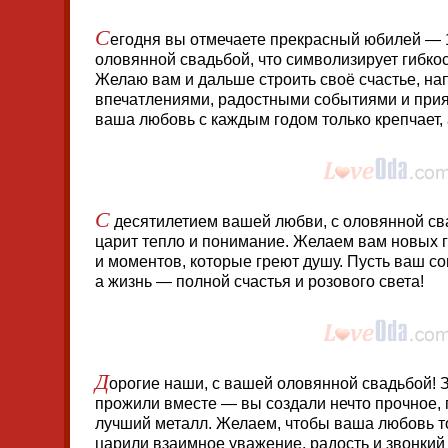
С
егодня вы отмечаете прекрасный юбилей — 1
оловянной свадьбой, что символизирует гибкос
Желаю вам и дальше строить своё счастье, на
впечатлениями, радостными событиями и при
ваша любовь с каждым годом только крепчает, 
С
десятилетием вашей любви, с оловянной сва
царит тепло и понимание. Желаем вам новых г
и моментов, которые греют душу. Пусть ваш со
а жизнь — полной счастья и розового света!
Д
орогие наши, с вашей оловянной свадьбой! З
прожили вместе — вы создали нечто прочное, 
лучший металл. Желаем, чтобы ваша любовь то
царили взаимное уважение, радость и звонкий