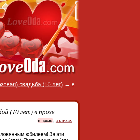
зовая) свадьба (10 лет)
→
в
ой (10 лет) в прозе
в прозе
,
в стихах
 оловянным юбилеем! За эти