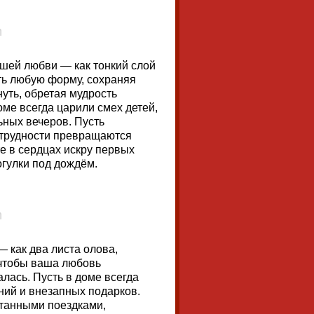
ашей любви — как тонкий слой
ть любую форму, сохраняя
уть, обретая мудрость
оме всегда царили смех детей,
ных вечеров. Пусть
 трудности превращаются
е в сердцах искру первых
огулки под дождём.
 как два листа олова,
 чтобы ваша любовь
алась. Пусть в доме всегда
ний и внезапных подарков.
танными поездками,