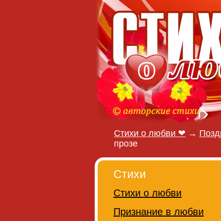
Стихи о любви ❤
→
Позд
прозе
Стихи
Стихи о любви
Признание в любви