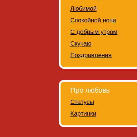
Любимой
Спокойной ночи
С добрым утром
Скучаю
Поздравления
Про любовь
Статусы
Картинки