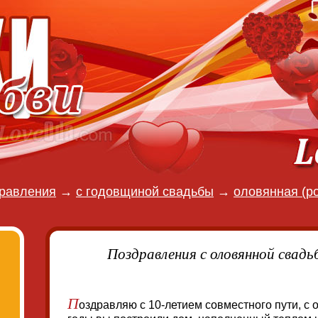
равления
→
с годовщиной свадьбы
→
оловянная (ро
Поздравления с оловянной свадьб
П
оздравляю с 10-летием совместного пути, с