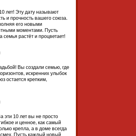
0 лет! Эту дату называют
ть и прочность вашего союза.
полняя его новыми
ятными моментами. Пусть
а семья растёт и процветает!
дьбой! Вы создали семью, где
оризонтов, искренних улыбок
юз остается крепким,
а эти 10 лет вы не просто
гибкое и ценное, как самый
лько крепла, а в доме всегда
 смех. Пусть каждый новый