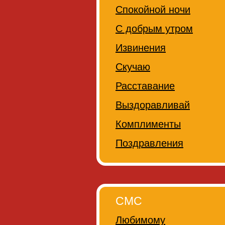
Спокойной ночи
С добрым утром
Извинения
Скучаю
Расставание
Выздоравливай
Комплименты
Поздравления
СМС
Любимому