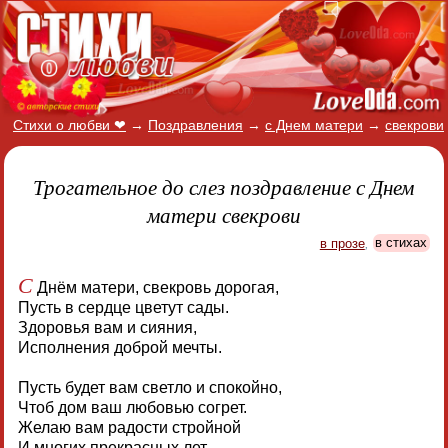
Стихи о любви ❤
→
Поздравления
→
с Днем матери
→
свекрови
Трогательное до слез поздравление с Днем
матери свекрови
в прозе
,
в стихах
С
Днём матери, свекровь дорогая,
Пусть в сердце цветут сады.
Здоровья вам и сияния,
Исполнения доброй мечты.
Пусть будет вам светло и спокойно,
Чтоб дом ваш любовью согрет.
Желаю вам радости стройной
И многих прекрасных лет.