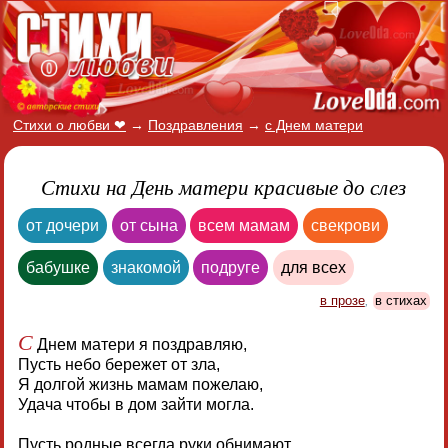
Стихи о любви ❤
→
Поздравления
→
с Днем матери
Стихи на День матери красивые до слез
от дочери
от сына
всем мамам
свекрови
бабушке
знакомой
подруге
для всех
в прозе
,
в стихах
С
Днем матери я поздравляю,
Пусть небо бережет от зла,
Я долгой жизнь мамам пожелаю,
Удача чтобы в дом зайти могла.
Пусть родные всегда руки обнимают,