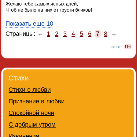
Желаю тебе самых ясных дней,
Чтоб не было на них от грусти бликов!
Показать еще 10
Страницы: ←
1
2
3
4
5
6
7
8
→
итого :
116
Стихи
Стихи о любви
Признание в любви
Спокойной ночи
С добрым утром
Извинения