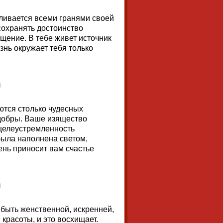
ливается всеми гранями своей
сохранять достоинство
щение. В тебе живет источник
изнь окружает тебя только
аются столько чудесных
 добры. Ваше изящество
 целеустремленность
была наполнена светом,
ень приносит вам счастье
 быть женственной, искренней,
 красоты, и это восхищает.