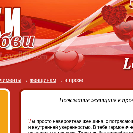
лименты
→
женщинам
→
в прозе
Пожелание женщине в про
Т
ы просто невероятная женщина, с потрясаю
и внутренней уверенностью. В тебе гармоничн