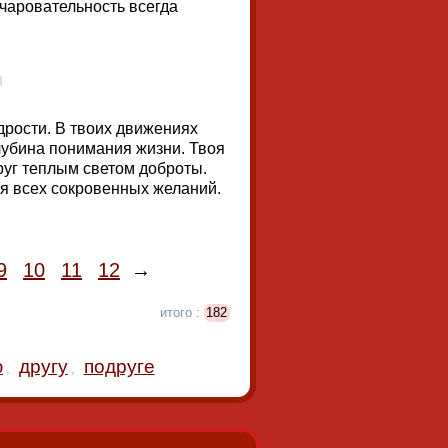
очаровательность всегда
рости. В твоих движениях
глубина понимания жизни. Твоя
руг теплым светом доброты.
я всех сокровенных желаний.
9
10
11
12
→
итого :
182
ю
другу
подруге
,
,