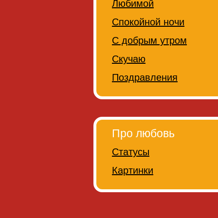
Любимой
Спокойной ночи
С добрым утром
Скучаю
Поздравления
Про любовь
Статусы
Картинки