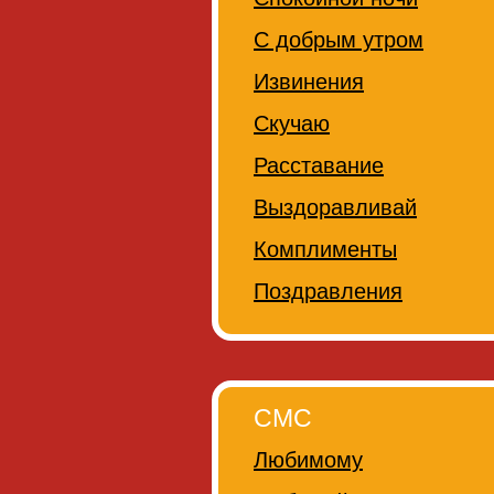
С добрым утром
Извинения
Скучаю
Расставание
Выздоравливай
Комплименты
Поздравления
СМС
Любимому