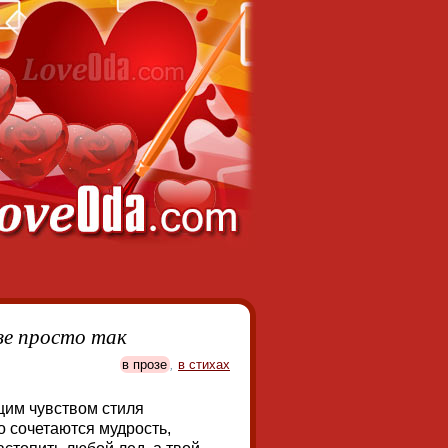
зе просто так
в прозе
,
в стихах
щим чувством стиля
о сочетаются мудрость,