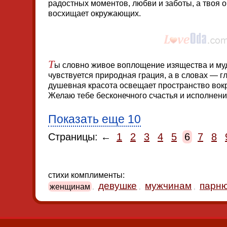
радостных моментов, любви и заботы, а твоя 
восхищает окружающих.
Т
ы словно живое воплощение изящества и муд
чувствуется природная грация, а в словах — 
душевная красота освещает пространство вок
Желаю тебе бесконечного счастья и исполнени
Показать еще 10
Страницы: ←
1
2
3
4
5
6
7
8
стихи комплименты:
девушке
мужчинам
парн
женщинам
,
,
,