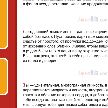
а финал всегда оставляет желание продолжен
С
егодняшний комплимент — дань восхищения
собой без масок. Пусть жизнь дарит вам момен
счастье от простого: от прогулки под дождём, 
от искренних слов близких. Желаю, чтобы ваш
а рядом были те, кто ценит вашу открытость к
Вы — как река, что несёт в себе целые миры, 
из тепла и доверия.
Т
ы — удивительная, многогранная личность, в
переплетаются мудрость и легкость, внутрення
красота и обаяние покоряют сердца, а доброта
тебе всегда оставаться такой же неповторимо
жизнь радует тебя приятными событиями и дар