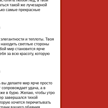
астопить любой лед, а твой
аться такой же лучезарной
лько самые прекрасные
 элегантности и теплоты. Твоя
и находить светлые стороны
обой мир становится ярче
ебя за всю красоту, которую
 вы делаете мир ярче просто
 сопровождает удача, а в
аже в бурю. Желаю, чтобы утро
чер завершался тихой
оторую хочется перечитывать
 грани вашего обаяния,