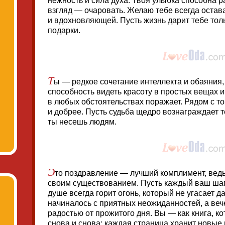
нежность и сила духа. Твоя улыбка способна р
взгляд — очаровать. Желаю тебе всегда остав
и вдохновляющей. Пусть жизнь дарит тебе то
подарки.
Т
ы — редкое сочетание интеллекта и обаяния,
способность видеть красоту в простых вещах 
в любых обстоятельствах поражает. Рядом с т
и добрее. Пусть судьба щедро вознаграждает т
ты несешь людям.
Э
то поздравление — лучший комплимент, ведь
своим существованием. Пусть каждый ваш шаг
душе всегда горит огонь, который не угасает д
начиналось с приятных неожиданностей, а ве
радостью от прожитого дня. Вы — как книга, к
снова и снова: каждая страница хранит новые