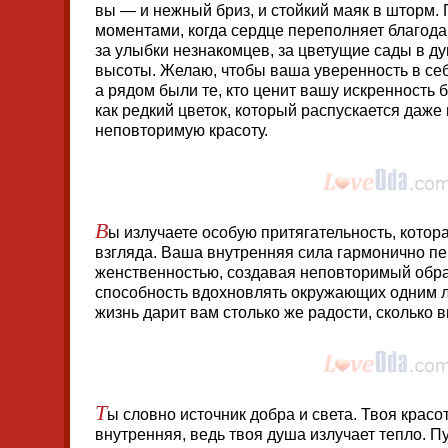
вы — и нежный бриз, и стойкий маяк в шторм.
моментами, когда сердце переполняет благода
за улыбки незнакомцев, за цветущие сады в ду
высоты. Желаю, чтобы ваша уверенность в себ
а рядом были те, кто ценит вашу искренность 
как редкий цветок, который распускается даже
неповторимую красоту.
В
ы излучаете особую притягательность, котор
взгляда. Ваша внутренняя сила гармонично пе
женственностью, создавая неповторимый образ
способность вдохновлять окружающих одним л
жизнь дарит вам столько же радости, сколько в
Т
ы словно источник добра и света. Твоя красо
внутренняя, ведь твоя душа излучает тепло. П