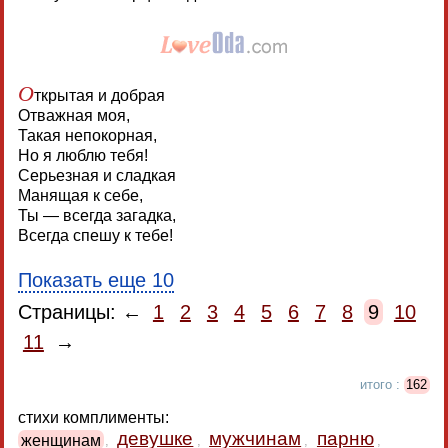
О
ткрытая и добрая
Отважная моя,
Такая непокорная,
Но я люблю тебя!
Серьезная и сладкая
Манящая к себе,
Ты — всегда загадка,
Всегда спешу к тебе!
Показать еще 10
Страницы: ←
1
2
3
4
5
6
7
8
9
10
11
→
итого :
162
стихи комплименты:
девушке
мужчинам
парню
женщинам
,
,
,
,