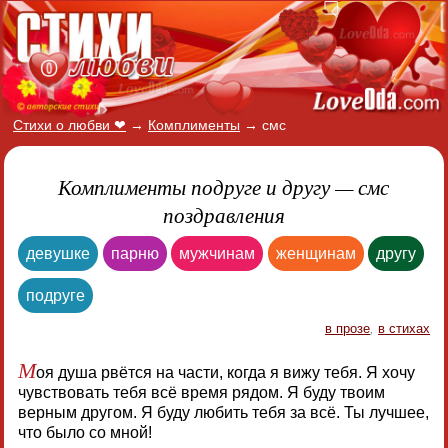
Стихи о любви ❤
→
Комплименты
→
смс
Комплименты подруге и другу — смс
поздравления
девушке
парню
мужчинам
женщинам
другу
подруге
в прозе
,
в стихах
М
оя душа рвётся на части, когда я вижу тебя. Я хочу
чувствовать тебя всё время рядом. Я буду твоим
верным другом. Я буду любить тебя за всё. Ты лучшее,
что было со мной!