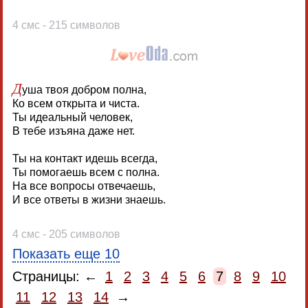
4 смс - 215 символов
Д
уша твоя добром полна,
Ко всем открыта и чиста.
Ты идеальный человек,
В тебе изъяна даже нет.
Ты на контакт идешь всегда,
Ты помогаешь всем с полна.
На все вопросы отвечаешь,
И все ответы в жизни знаешь.
4 смс - 205 символов
Показать еще 10
Страницы: ←
1
2
3
4
5
6
7
8
9
10
11
12
13
14
→