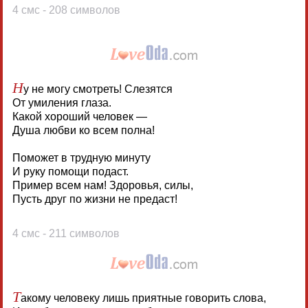
4 смс - 208 символов
Н
у не могу смотреть! Слезятся
От умиления глаза.
Какой хороший человек —
Душа любви ко всем полна!
Поможет в трудную минуту
И руку помощи подаст.
Пример всем нам! Здоровья, силы,
Пусть друг по жизни не предаст!
4 смс - 211 символов
Т
акому человеку лишь приятные говорить слова,