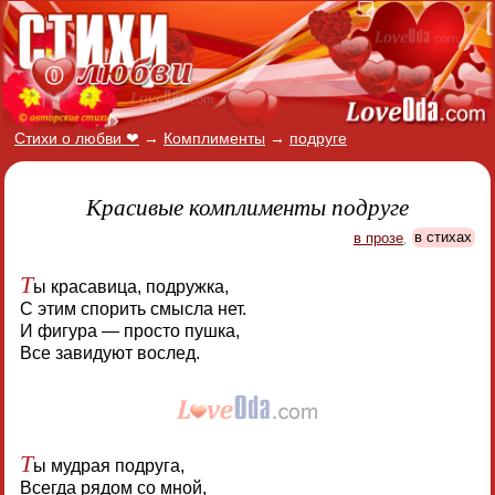
Стихи о любви ❤
→
Комплименты
→
подруге
Красивые комплименты подруге
в прозе
,
в стихах
Т
ы красавица, подружка,
С этим спорить смысла нет.
И фигура — просто пушка,
Все завидуют вослед.
Т
ы мудрая подруга,
Всегда рядом со мной,