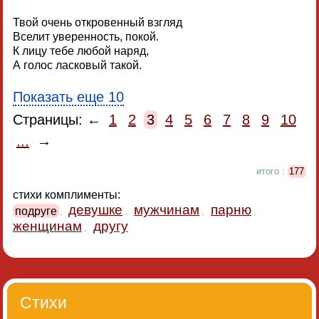
Твой очень откровенный взгляд
Вселит уверенность, покой.
К лицу тебе любой наряд,
А голос ласковый такой.
Показать еще 10
Страницы: ←
1
2
3
4
5
6
7
8
9
10
...
→
итого :
177
стихи комплименты:
девушке
мужчинам
парню
подруге
,
,
,
,
женщинам
другу
,
Стихи