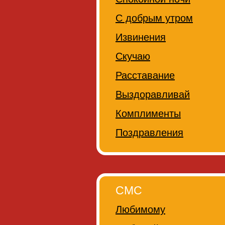
С добрым утром
Извинения
Скучаю
Расставание
Выздоравливай
Комплименты
Поздравления
СМС
Любимому