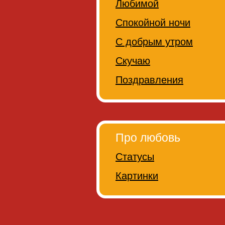
Любимой
Спокойной ночи
С добрым утром
Скучаю
Поздравления
Про любовь
Статусы
Картинки