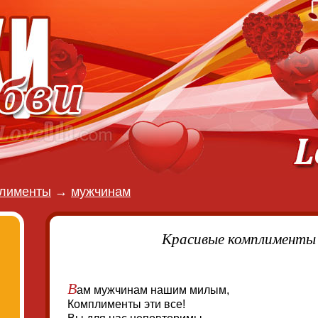
лименты
→
мужчинам
Красивые комплименты
В
ам мужчинам нашим милым,
Комплименты эти все!