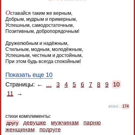
О
ставайся таким же верным,
Добрым, мудрым и примерным,
Успешным, самодостаточным,
Позитивным, добропорядочным!
Дружелюбным и надёжным,
Стильным, модным, молодёжным,
Успешным, честным и достойным,
При этом будь всегда спокойным!
Показать еще 10
Страницы: ←
...
3
4
5
6
7
8
9
10
11
→
итого :
174
стихи комплименты:
девушке
мужчинам
парню
другу
,
,
,
,
женщинам
подруге
,