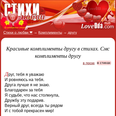
Стихи о любви ❤
→
Комплименты
→
другу
Красивые комплименты другу в стихах. Смс
комплименты другу
в прозе
,
в стихах
Д
руг, тебя я уважаю
И ровняюсь на тебя.
Друга лучше я не знаю.
Благодарен за тебя
Я судьбе, что нас столкнула,
Дружбу эту подарив.
Верный друг, всегда ты рядом
И с тобой прекрасен мир!