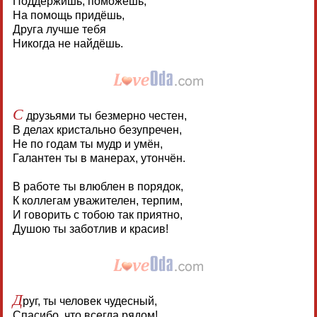
Поддержишь, поможешь,
На помощь придёшь,
Друга лучше тебя
Никогда не найдёшь.
С
друзьями ты безмерно честен,
В делах кристально безупречен,
Не по годам ты мудр и умён,
Галантен ты в манерах, утончён.
В работе ты влюблен в порядок,
К коллегам уважителен, терпим,
И говорить с тобою так приятно,
Душою ты заботлив и красив!
Д
руг, ты человек чудесный,
Спасибо, что всегда рядом!