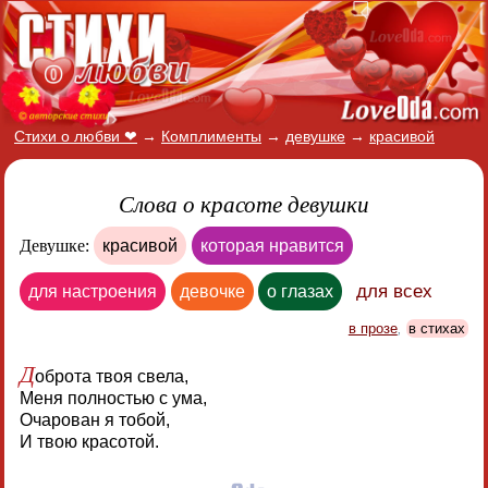
Стихи о любви ❤
→
Комплименты
→
девушке
→
красивой
Слова о красоте девушки
Девушке:
красивой
которая нравится
для всех
для настроения
девочке
о глазах
в прозе
,
в стихах
Д
оброта твоя свела,
Меня полностью с ума,
Очарован я тобой,
И твою красотой.