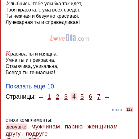
У
лыбнись, тебе улыбка так идёт,
Твоя красота, с ума всех сведёт.
Ты нежная и безумно красивая,
Лучезарная ты и справедливая!
К
расива ты и изящна,
Умна ты и прекрасна,
Отзывчива, уникальна,
Всегда ты гениальна!
Показать еще 10
Страницы: ←
1
2
3
4
5
6
7
→
итого :
112
стихи комплименты:
мужчинам
парню
женщинам
девушке
,
,
,
,
другу
подруге
,