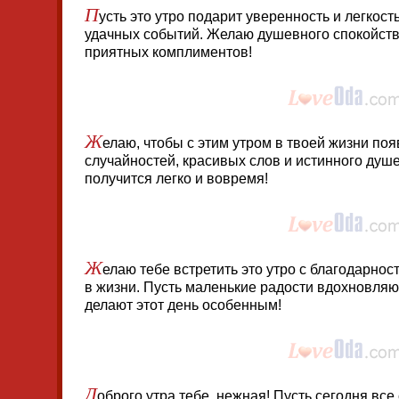
П
усть это утро подарит уверенность и легкост
удачных событий. Желаю душевного спокойств
приятных комплиментов!
Ж
елаю, чтобы с этим утром в твоей жизни по
случайностей, красивых слов и истинного душ
получится легко и вовремя!
Ж
елаю тебе встретить это утро с благодарност
в жизни. Пусть маленькие радости вдохновляют
делают этот день особенным!
Д
оброго утра тебе, нежная! Пусть сегодня все