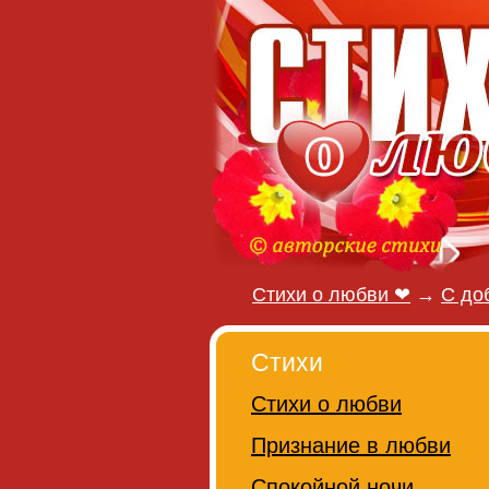
Стихи о любви ❤
→
С до
Стихи
Стихи о любви
Признание в любви
Спокойной ночи