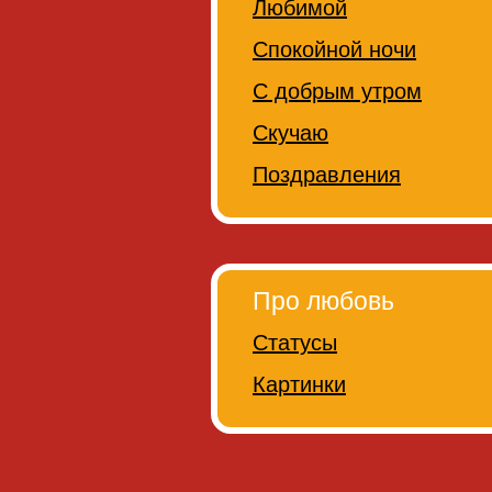
Любимой
Спокойной ночи
С добрым утром
Скучаю
Поздравления
Про любовь
Статусы
Картинки