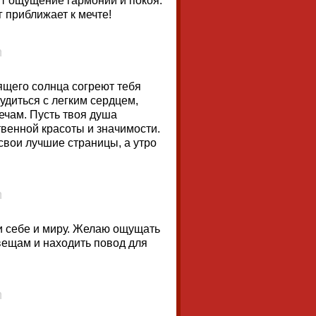
ит ощущение гармонии и покоя.
г приближает к мечте!
ящего солнца согреют тебя
удиться с легким сердцем,
ечам. Пусть твоя душа
твенной красоты и значимости.
 свои лучшие страницы, а утро
ти себе и миру. Желаю ощущать
ещам и находить повод для