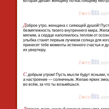
которая делает женщину по-настоящему неотр
Д
оброе утро, женщина с сияющей душой! Пус
безмятежность твоего внутреннего мира. Жел
мягким, а сердце наполнилось теплом от осозн
улыбка станет первым лучиком солнца для кого
принесет тебе моменты истинного счастья и д
их увертюру.
С
добрым утром! Пусть мысли будут ясными, 
а настроение — солнечным. Желаю ярких эмоц
во всём, за что ты возьмёшься.
Д