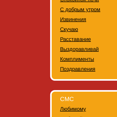
С добрым утром
Извинения
Скучаю
Расставание
Выздоравливай
Комплименты
Поздравления
СМС
Любимому