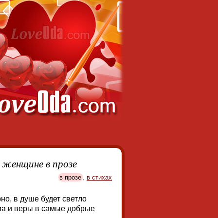
 женщине в прозе
в прозе
,
в стихах
но, в душе будет светло
ма и веры в самые добрые