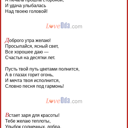
И удача улыбалась
Над твоею головой!
Д
оброго утра желаю!
Просыпайся, ясный свет,
Все хорошее даю —
Счастья на десятки лет.
Пусть твой путь цветами полнится,
А в глазах горит огонь,
И мечта твоя исполнится,
Словно песня под гармонь!
В
стает заря для красоты!
Тебе желаю теплоты,
Улыбок солнечных, добра,