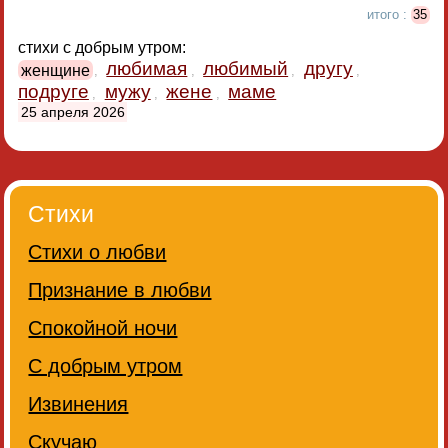
итого :
35
стихи с добрым утром:
любимая
любимый
другу
женщине
,
,
,
,
подруге
мужу
жене
маме
,
,
,
25 апреля 2026
Стихи
Стихи о любви
Признание в любви
Спокойной ночи
С добрым утром
Извинения
Скучаю