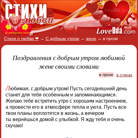
Стихи о любви ❤
→
С добрым утром
→
жене
→
в прозе
Поздравления с добрым утром любимой
жене своими словами
в прозе
,
в стихах
Л
юбимая, с добрым утром! Пусть сегодняшний день
станет для тебя особенным и запоминающимся.
Желаю тебе встретить утро с хорошим настроением,
а провести его в атмосфере тепла и уюта. Пусть все
твои планы воплотятся в жизнь, а вечером
ты вернёшься домой с улыбкой. Я жду тебя и очень
скучаю!