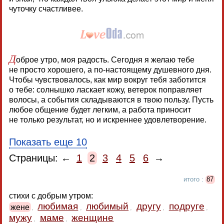
чуточку счастливее.
Д
оброе утро, моя радость. Сегодня я желаю тебе
не просто хорошего, а по-настоящему душевного дня.
Чтобы чувствовалось, как мир вокруг тебя заботится
о тебе: солнышко ласкает кожу, ветерок поправляет
волосы, а события складываются в твою пользу. Пусть
любое общение будет легким, а работа приносит
не только результат, но и искреннее удовлетворение.
Показать еще 10
Страницы: ←
1
2
3
4
5
6
→
итого :
87
стихи с добрым утром:
любимая
любимый
другу
подруге
жене
,
,
,
,
,
мужу
маме
женщине
,
,