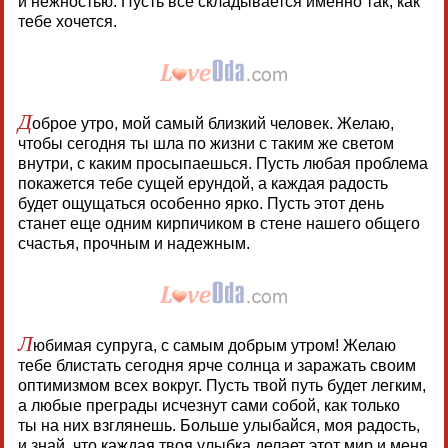
и нежностью. Пусть всё складывается именно так, как
тебе хочется.
Д
оброе утро, мой самый близкий человек. Желаю,
чтобы сегодня ты шла по жизни с таким же светом
внутри, с каким просыпаешься. Пусть любая проблема
покажется тебе сущей ерундой, а каждая радость
будет ощущаться особенно ярко. Пусть этот день
станет еще одним кирпичиком в стене нашего общего
счастья, прочным и надежным.
Л
юбимая супруга, с самым добрым утром! Желаю
тебе блистать сегодня ярче солнца и заражать своим
оптимизмом всех вокруг. Пусть твой путь будет легким,
а любые преграды исчезнут сами собой, как только
ты на них взглянешь. Больше улыбайся, моя радость,
и знай, что каждая твоя улыбка делает этот мир и меня