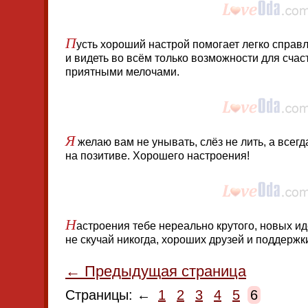
П
усть хороший настрой помогает легко справ
и видеть во всём только возможности для счас
приятными мелочами.
Я
желаю вам не унывать, слёз не лить, а всегд
на позитиве. Хорошего настроения!
Н
астроения тебе нереально крутого, новых ид
не скучай никогда, хороших друзей и поддержки
← Предыдущая страница
Страницы: ←
1
2
3
4
5
6