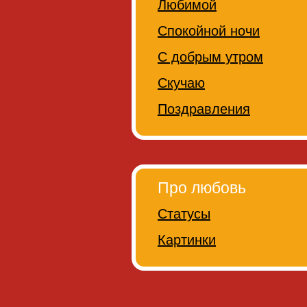
Любимой
Спокойной ночи
С добрым утром
Скучаю
Поздравления
Про любовь
Статусы
Картинки