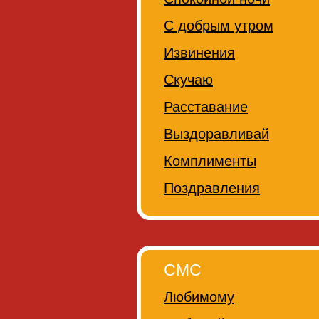
С добрым утром
Извинения
Скучаю
Расставание
Выздоравливай
Комплименты
Поздравления
СМС
Любимому