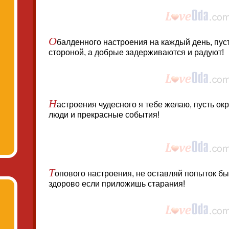
О
балденного настроения на каждый день, пус
стороной, а добрые задерживаются и радуют!
Н
астроения чудесного я тебе желаю, пусть о
люди и прекрасные события!
Т
опового настроения, не оставляй попыток быт
здорово если приложишь старания!