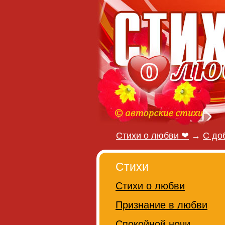
Стихи о любви ❤
→
С до
Стихи
Стихи о любви
Признание в любви
Спокойной ночи