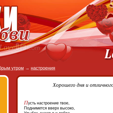
брым утром
→
настроения
Хорошего дня и отличног
П
усть настроение твое,
Поднимется вверх высоко,