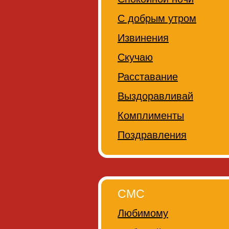
С добрым утром
Извинения
Скучаю
Расставание
Выздоравливай
Комплименты
Поздравления
СМС
Любимому