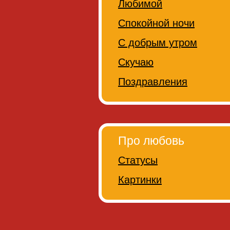
Любимой
Спокойной ночи
С добрым утром
Скучаю
Поздравления
Про любовь
Статусы
Картинки