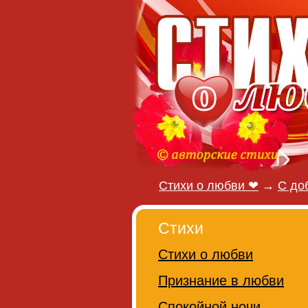
Стихи о любви ❤
→
С до
Стихи
Стихи о любви
Признание в любви
Спокойной ночи