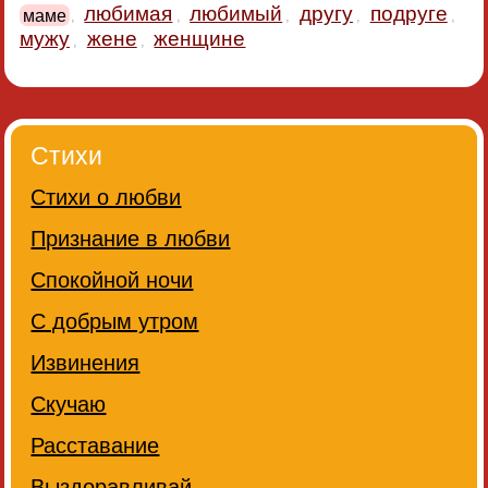
любимая
любимый
другу
подруге
маме
,
,
,
,
,
мужу
жене
женщине
,
,
Стихи
Стихи о любви
Признание в любви
Спокойной ночи
С добрым утром
Извинения
Скучаю
Расставание
Выздоравливай