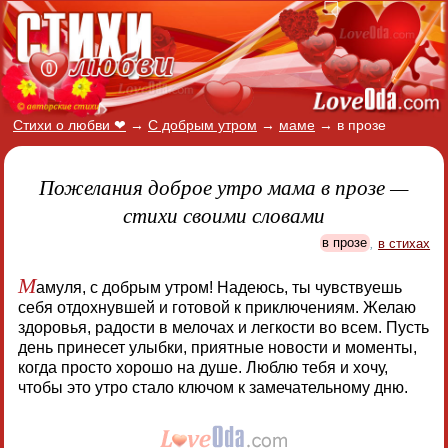
Стихи о любви ❤
→
С добрым утром
→
маме
→
в прозе
Пожелания доброе утро мама в прозе —
стихи своими словами
в прозе
,
в стихах
М
амуля, с добрым утром! Надеюсь, ты чувствуешь
себя отдохнувшей и готовой к приключениям. Желаю
здоровья, радости в мелочах и легкости во всем. Пусть
день принесет улыбки, приятные новости и моменты,
когда просто хорошо на душе. Люблю тебя и хочу,
чтобы это утро стало ключом к замечательному дню.