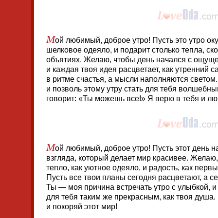
М
ой любимый, доброе утро! Пусть это утро ок
шелковое одеяло, и подарит столько тепла, ск
объятиях. Желаю, чтобы день начался с ощуще
и каждая твоя идея расцветает, как утренний с
в ритме счастья, а мысли наполняются светом
и позволь этому утру стать для тебя волшебн
говорит: «Ты можешь все!» Я верю в тебя и л
М
ой любимый, доброе утро! Пусть этот день н
взгляда, который делает мир красивее. Желаю,
тепло, как уютное одеяло, и радость, как пер
Пусть все твои планы сегодня расцветают, а 
Ты — моя причина встречать утро с улыбкой, и 
для тебя таким же прекрасным, как твоя душа.
и покоряй этот мир!