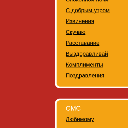
С добрым утром
Извинения
Скучаю
Расставание
Выздоравливай
Комплименты
Поздравления
СМС
Любимому