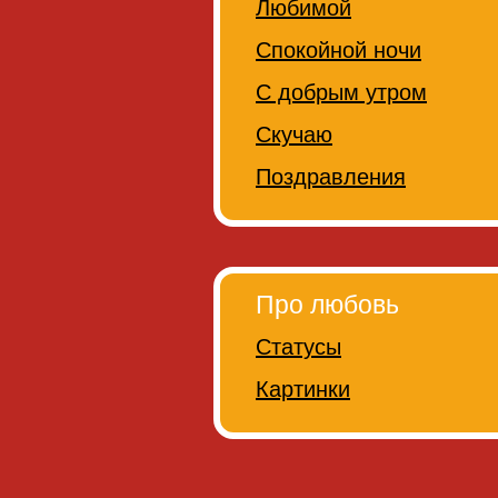
Любимой
Спокойной ночи
С добрым утром
Скучаю
Поздравления
Про любовь
Статусы
Картинки