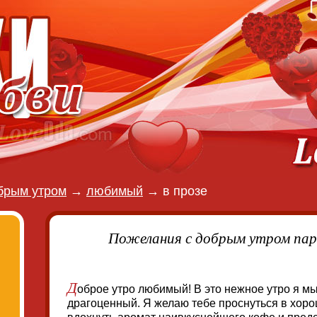
брым утром
→
любимый
→
в прозе
Пожелания с добрым утром пар
Д
оброе утро любимый! В это нежное утро я м
драгоценный. Я желаю тебе проснуться в хор