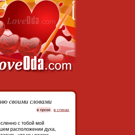
ню своими словами
в прозе
,
в стихах
ысленно с тобой мой
ошем расположении духа,