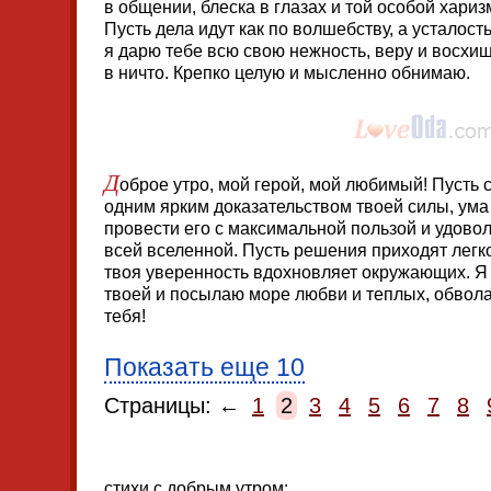
в общении, блеска в глазах и той особой хариз
Пусть дела идут как по волшебству, а усталость
я дарю тебе всю свою нежность, веру и восхи
в ничто. Крепко целую и мысленно обнимаю.
Д
оброе утро, мой герой, мой любимый! Пусть
одним ярким доказательством твоей силы, ума
провести его с максимальной пользой и удов
всей вселенной. Пусть решения приходят легко
твоя уверенность вдохновляет окружающих. Я
твоей и посылаю море любви и теплых, обво
тебя!
Показать еще 10
Страницы: ←
1
2
3
4
5
6
7
8
стихи с добрым утром: