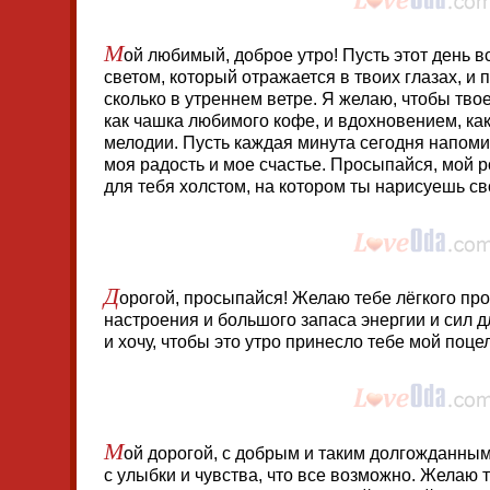
М
ой любимый, доброе утро! Пусть этот день в
светом, который отражается в твоих глазах, и 
сколько в утреннем ветре. Я желаю, чтобы тво
как чашка любимого кофе, и вдохновением, к
мелодии. Пусть каждая минута сегодня напомин
моя радость и мое счастье. Просыпайся, мой ро
для тебя холстом, на котором ты нарисуешь св
Д
орогой, просыпайся! Желаю тебе лёгкого пр
настроения и большого запаса энергии и сил д
и хочу, чтобы это утро принесло тебе мой поце
М
ой дорогой, с добрым и таким долгожданным
с улыбки и чувства, что все возможно. Желаю 