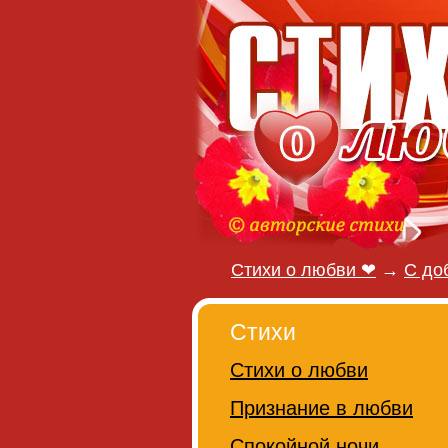
Стихи о любви ❤
→
С до
Стихи
Стихи о любви
Признание в любви
Спокойной ночи