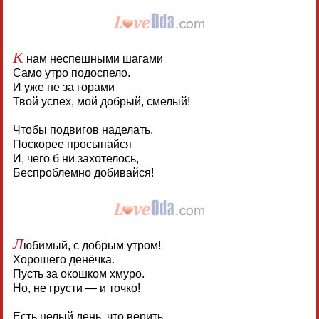
К
нам неспешными шагами
Само утро подоспело.
И уже не за горами
Твой успех, мой добрый, смелый!
Чтобы подвигов наделать,
Поскорее просыпайся
И, чего б ни захотелось,
Беспроблемно добивайся!
Л
юбимый, с добрым утром!
Хорошего денёчка.
Пусть за окошком хмуро.
Но, не грусти — и точко!
Есть целый день, что верить,