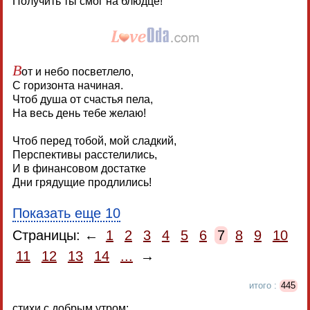
Получить ты смог на блюдце!
В
от и небо посветлело,
С горизонта начиная.
Чтоб душа от счастья пела,
На весь день тебе желаю!
Чтоб перед тобой, мой сладкий,
Перспективы расстелились,
И в финансовом достатке
Дни грядущие продлились!
Показать еще 10
Страницы: ←
1
2
3
4
5
6
7
8
9
10
11
12
13
14
...
→
итого :
445
стихи с добрым утром: