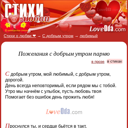
Стихи о любви ❤
→
С добрым утром
→
любимый
Пожелания с добрым утром парню
в прозе
,
в стихах
С
добрым утром, мой любимый, с добрым утром,
дорогой.
День всегда неповторимый, если рядом мы с тобой.
Утро мы начнём с улыбок, пусть любовь твоя
Помогает без ошибок день прожить любя!
П
роснулся ты, и сердце бьётся в такт,