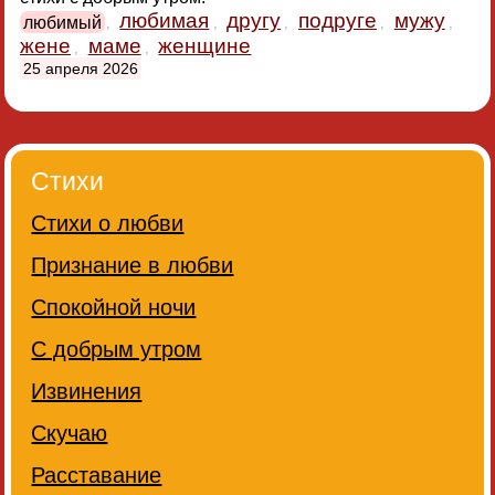
любимая
другу
подруге
мужу
любимый
,
,
,
,
,
жене
маме
женщине
,
,
25 апреля 2026
Стихи
Стихи о любви
Признание в любви
Спокойной ночи
С добрым утром
Извинения
Скучаю
Расставание