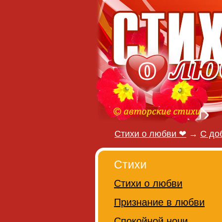
Стихи о любви ❤
→
С до
Стихи
Стихи о любви
Признание в любви
Спокойной ночи