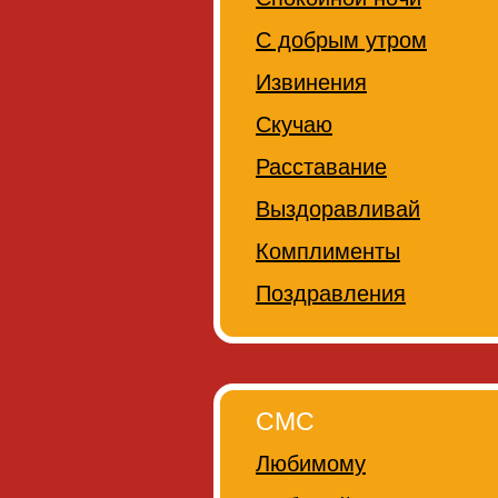
С добрым утром
Извинения
Скучаю
Расставание
Выздоравливай
Комплименты
Поздравления
СМС
Любимому