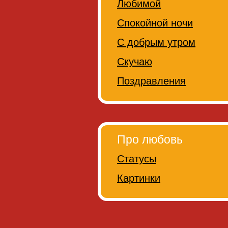
Любимой
Спокойной ночи
С добрым утром
Скучаю
Поздравления
Про любовь
Статусы
Картинки