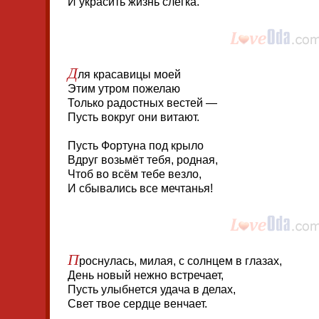
И украсить жизнь слегка.
Д
ля красавицы моей
Этим утром пожелаю
Только радостных вестей —
Пусть вокруг они витают.
Пусть Фортуна под крыло
Вдруг возьмёт тебя, родная,
Чтоб во всём тебе везло,
И сбывались все мечтанья!
П
роснулась, милая, с солнцем в глазах,
День новый нежно встречает,
Пусть улыбнется удача в делах,
Свет твое сердце венчает.