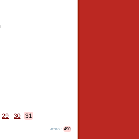
29
30
31
итого :
490