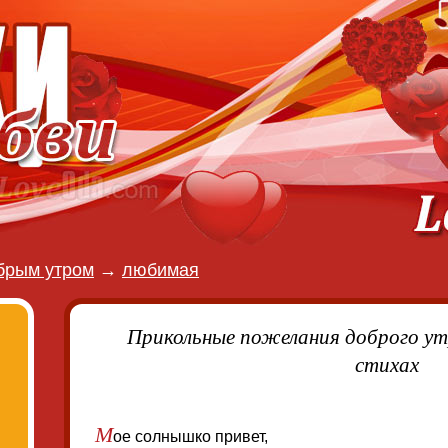
брым утром
→
любимая
Прикольные пожелания доброго ут
стихах
М
ое солнышко привет,