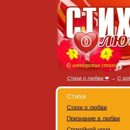
Стихи о любви ❤
→
С до
Стихи
Стихи о любви
Признание в любви
Спокойной ночи