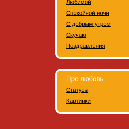
Любимой
Спокойной ночи
С добрым утром
Скучаю
Поздравления
Про любовь
Статусы
Картинки