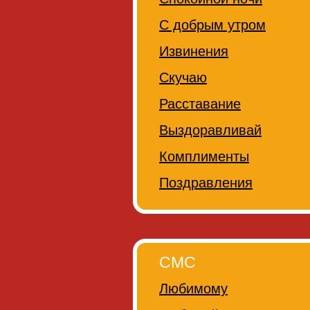
С добрым утром
Извинения
Скучаю
Расставание
Выздоравливай
Комплименты
Поздравления
СМС
Любимому