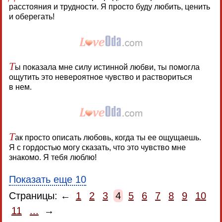
расстояния и трудности. Я просто буду любить, ценить
и оберегать!
Т
ы показала мне силу истинной любви, ты помогла
ощутить это невероятное чувство и раствориться
в нем.
Т
ак просто описать любовь, когда ты ее ощущаешь.
Я с гордостью могу сказать, что это чувство мне
знакомо. Я тебя люблю!
Показать еще 10
Страницы: ←
1
2
3
4
5
6
7
8
9
10
11
...
→