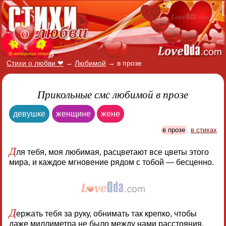
Стихи о любви ❤
→
Любимой
→
в прозе
Прикольные смс любимой в прозе
девушке
женщине
жене
в прозе
,
в стихах
Д
ля тебя, моя любимая, расцветают все цветы этого
мира, и каждое мгновение рядом с тобой — бесценно.
Д
ержать тебя за руку, обнимать так крепко, чтобы
даже миллиметра не было между нами расстояния.