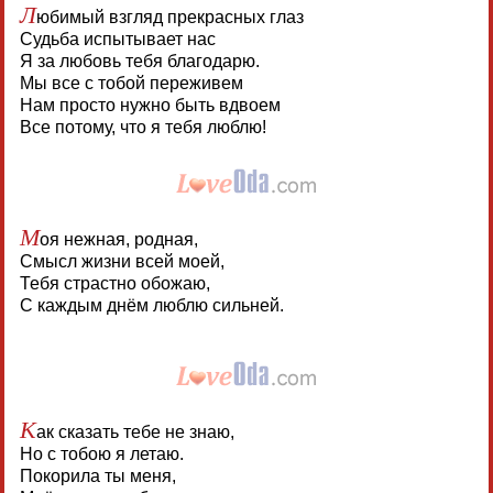
Л
юбимый взгляд прекрасных глаз
Судьба испытывает нас
Я за любовь тебя благодарю.
Мы все с тобой переживем
Нам просто нужно быть вдвоем
Все потому, что я тебя люблю!
М
оя нежная, родная,
Смысл жизни всей моей,
Тебя страстно обожаю,
С каждым днём люблю сильней.
К
ак сказать тебе не знаю,
Но с тобою я летаю.
Покорила ты меня,