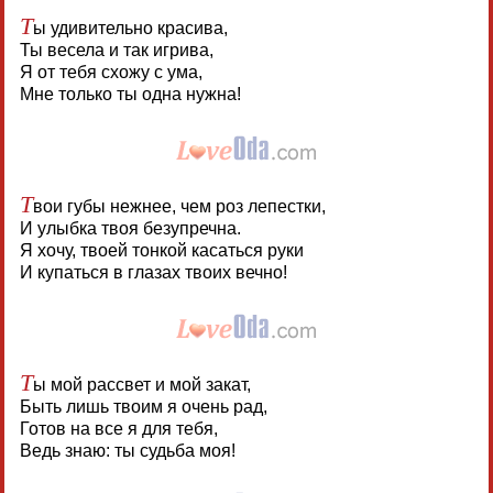
Т
ы удивительно красива,
Ты весела и так игрива,
Я от тебя схожу с ума,
Мне только ты одна нужна!
Т
вои губы нежнее, чем роз лепестки,
И улыбка твоя безупречна.
Я хочу, твоей тонкой касаться руки
И купаться в глазах твоих вечно!
Т
ы мой рассвет и мой закат,
Быть лишь твоим я очень рад,
Готов на все я для тебя,
Ведь знаю: ты судьба моя!