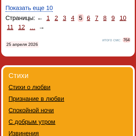
Показать еще 10
Страницы: ←
1
2
3
4
5
6
7
8
9
10
11
12
...
→
итого смс:
764
25 апреля 2026
Стихи
Стихи о любви
Признание в любви
Спокойной ночи
С добрым утром
Извинения