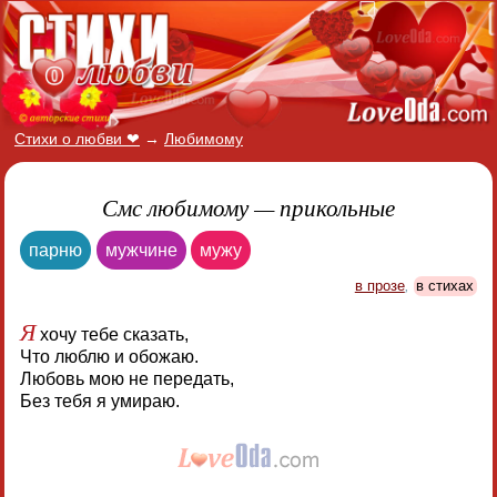
Стихи о любви ❤
→
Любимому
Смс любимому — прикольные
парню
мужчине
мужу
в прозе
,
в стихах
Я
хочу тебе сказать,
Что люблю и обожаю.
Любовь мою не передать,
Без тебя я умираю.