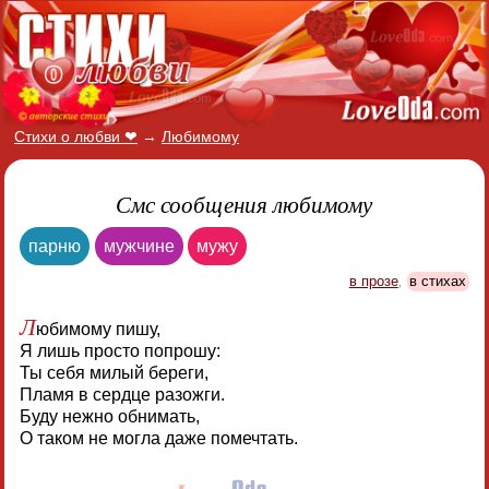
Стихи о любви ❤
→
Любимому
Смс сообщения любимому
парню
мужчине
мужу
в прозе
,
в стихах
Л
юбимому пишу,
Я лишь просто попрошу:
Ты себя милый береги,
Пламя в сердце разожги.
Буду нежно обнимать,
О таком не могла даже помечтать.